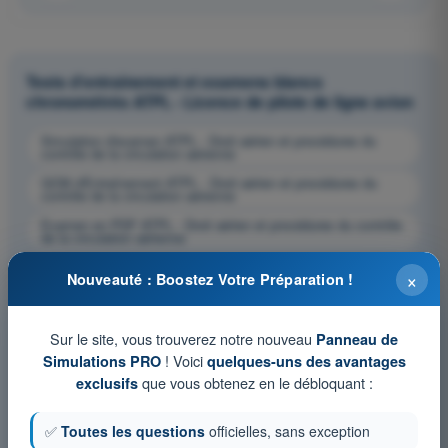
Tests d'entraînement et examens blancs
chronométrés ATPL - Licence de pilote de ligne avion
Simulation d'examen ATPL - Droit aérien et procédures du
contrôle de la circulation aérienne
QCM d'Entraînement ATPL - Droit aérien et procédures du
contrôle de la circulation aérienne
Examen en PDF ATPL - Droit aérien et procédures du contrôle
de la circulation aérienne
×
Nouveauté : Boostez Votre Préparation !
Sur le site, vous trouverez notre nouveau
Panneau de
! Voici
Simulations PRO
quelques-uns des avantages
que vous obtenez en le débloquant :
exclusifs
✅
Toutes les questions
officielles, sans exception