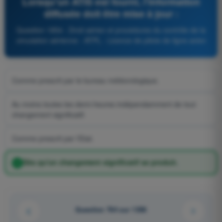
Lorsqu'un ATIS est fourni, l'information
diffusée doit être mise à jour :
Question 1854 - Droit aérien et procédures du contrôle de la
circulation aérienne - ATPL - Licence de pilote de ligne avion
Comme prescrit par le bureau météorologique.
Au moins toutes les demi-heures indépendamment de tout
changement significatif.
Comme prescrit par l'Etat.
Dès qu'un changement significatif se produit.
Question 764 sur 1358