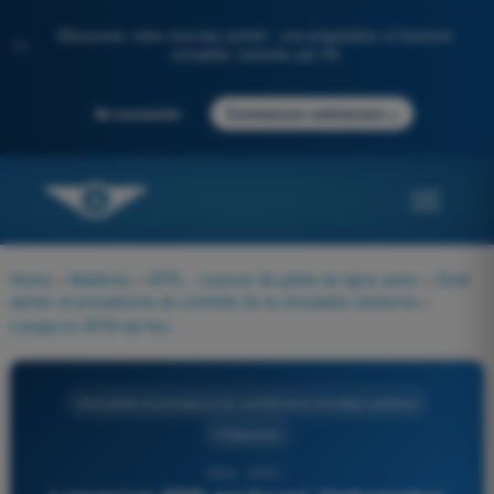
Découvrez notre nouveau portail : une préparation à l'examen
✨
complète, boostée par l'IA
→
Se connecter
Commencer maintenant
Home
>
Matières
>
ATPL - Licence de pilote de ligne avion
>
Droit
aérien et procédures du contrôle de la circulation aérienne
>
Lorsqu'un ATIS est fourni, l'information diffusée doit être mise à jour :
Droit aérien et procédures du contrôle de la circulation aérienne
4 Réponses
1854 - ATPL -