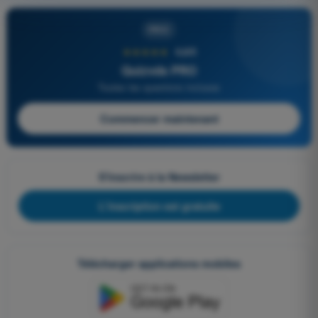
PRO
★★★★★
4,6/5
Quizvds PRO
Toutes les questions incluses
Commencer maintenant
S'inscrire à la Newsletter
L'inscription est gratuite
Télécharger applications mobiles