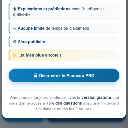
🧠
Explications et prédictions
avec l'Intelligence
Artificielle
♾️
Aucune limite
de temps ou d'examens
🚫
Zéro publicité
✨
...et bien plus encore !
💻 Découvrez le Panneau PRO
Droit aérien et procédures du contrôle de la
Vous pouvez toujours continuer avec la
version gratuite
, qui
circulation aérienne
vous donne accès à
75% des questions
avec une limite de 3
simulations toutes les 2 heures.
S'entraîner !
Explication de la question
🔒
PRO