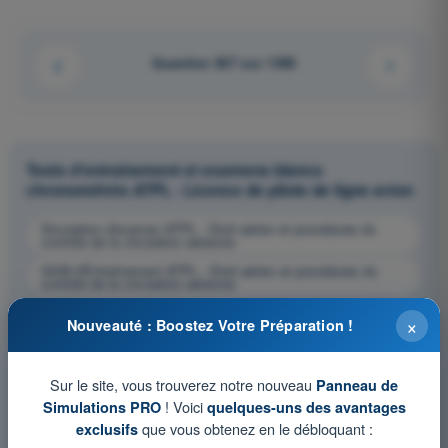
Question 927 sur 1358
Tests d'entraînement et examens blancs
chronométrés ATPL - Licence de pilote de ligne avion
Simulation d'examen ATPL - Droit aérien et procédures du
contrôle de la circulation aérienne
QCM d'Entraînement ATPL - Droit aérien et procédures du
contrôle de la circulation aérienne
Examen en PDF ATPL - Droit aérien et procédures du contrôle
×
Nouveauté : Boostez Votre Préparation !
de la circulation aérienne
Sur le site, vous trouverez notre nouveau
Panneau de
! Voici
Simulations PRO
quelques-uns des avantages
que vous obtenez en le débloquant :
exclusifs