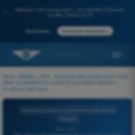
Découvrez notre nouveau portail : une préparation à l'examen
✨
complète, boostée par l'IA
→
Se connecter
Commencer maintenant
Home
>
Matières
>
ATPL - Licence de pilote de ligne avion
>
Droit
aérien et procédures du contrôle de la circulation aérienne
>
Un aéronef volant au-dessus de la mer entre 4500 ft AMSL et 9000 ft AMSL en VFR hors espace aérien contrôlé, doit rester en principe au moins :
Droit aérien et procédures du contrôle de la circulation aérienne
4 Réponses
2018 - ATPL -