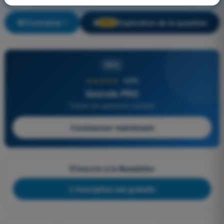
S'entraîner !
Explication de la question
🔒
PRO
PRO
★★★★★
4,6/5
Quizvds PRO
Toutes les questions incluses
Commencer maintenant
S'inscrire à la Newsletter
L'inscription est gratuite