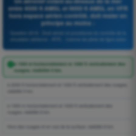
Un aéronef volant au-dessus de la mer
entre 4500 ft AMSL et 9000 ft AMSL en VFR
hors espace aérien contrôlé, doit rester en
principe au moins :
Question 2018 - Droit aérien et procédures du contrôle de la
circulation aérienne - ATPL - Licence de pilote de ligne avion
à 1500 m horizontalement et 1000 ft verticalement des
nuages; visibilité 5 km.
à 2000 ft horizontalement et 1000 ft verticalement des nuages;
visibilité 5 km.
à 1500 m horizontalement et 1000 ft verticalement des
nuages; visibilité 8 km.
Hors des nuages et en vue de la surface; visibilité 8 km.