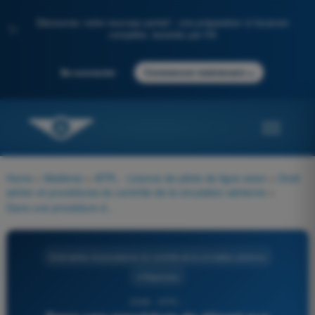
Découvrez notre nouveau portail : une préparation à l'examen
✨
complète, boostée par l'IA
→
Se connecter
Commencer maintenant
Home
>
Matières
>
ATPL - Licence de pilote de ligne avion
>
Droit
aérien et procédures du contrôle de la circulation aérienne
>
Dans une procédure de départ aux instruments, la marge de franchissement d'obstacle minimale à l'extrémité départ de la piste (DER) est égale à :
Droit aérien et procédures du contrôle de la circulation aérienne
4 Réponses
2066 - ATPL -