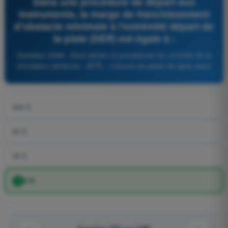
Dans une procédure de départ aux
instruments, la marge de franchissement
d'obstacle minimale à l'extrémité départ de
la piste (DER) est égale à :
Question 2066 - Droit aérien et procédures du contrôle de la
circulation aérienne - ATPL - Licence de pilote de ligne avion
394 ft.
50 ft.
35 ft.
0 ft.