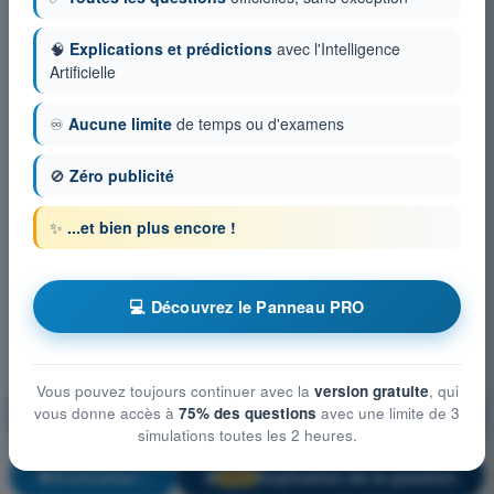
🧠
Explications et prédictions
avec l'Intelligence
Artificielle
♾️
Aucune limite
de temps ou d'examens
🚫
Zéro publicité
✨
...et bien plus encore !
💻 Découvrez le Panneau PRO
Vous pouvez toujours continuer avec la
version gratuite
, qui
Droit aérien et procédures du contrôle de la
vous donne accès à
75% des questions
avec une limite de 3
circulation aérienne
simulations toutes les 2 heures.
S'entraîner !
Explication de la question
🔒
PRO