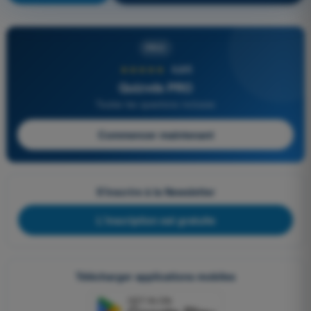
PRO
★★★★★
4,6/5
Quizvds PRO
Toutes les questions incluses
Commencer maintenant
S'inscrire à la Newsletter
L'inscription est gratuite
Télécharger applications mobiles