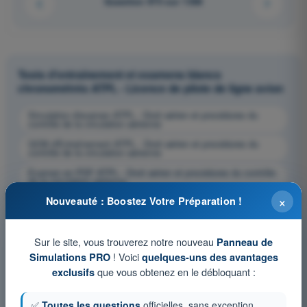
Question 975 sur 1358
Tests d'entraînement et examens blancs
chronométrés ATPL - Licence de pilote de ligne avion
Simulation d'examen ATPL - Droit aérien et procédures du
contrôle de la circulation aérienne
QCM d'Entraînement ATPL - Droit aérien et procédures du
contrôle de la circulation aérienne
Examen en PDF ATPL - Droit aérien et procédures du contrôle
de la circulation aérienne
×
Nouveauté : Boostez Votre Préparation !
Sur le site, vous trouverez notre nouveau
Panneau de
! Voici
Simulations PRO
quelques-uns des avantages
que vous obtenez en le débloquant :
exclusifs
✅
Toutes les questions
officielles, sans exception