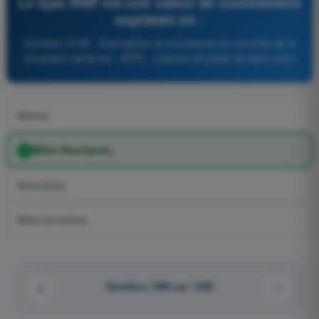
Le type RNP est une valeur de confinement
exprimée en :
Question 2158 - Droit aérien et procédures du contrôle de la
circulation aérienne - ATPL - Licence de pilote de ligne avion
Mètres.
Miles Nautiques.
Kilomètres.
Miles terrestres.
Question 1066 sur 1358