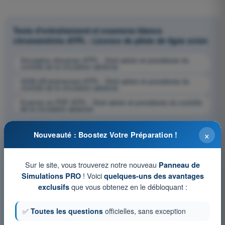
Tests d'entraînement et examens blancs
chronométrés ATPL - Licence de pilote de ligne avion
Simulation d'examen ATPL - Droit aérien et procédures du
contrôle de la circulation aérienne
QCM d'Entraînement ATPL - Droit aérien et procédures du
contrôle de la circulation aérienne
Examen en PDF ATPL - Droit aérien et procédures du contrôle
de la circulation aérienne
×
Nouveauté : Boostez Votre Préparation !
Sur le site, vous trouverez notre nouveau
Panneau de
! Voici
Simulations PRO
quelques-uns des avantages
que vous obtenez en le débloquant :
exclusifs
✅
Toutes les questions
officielles, sans exception