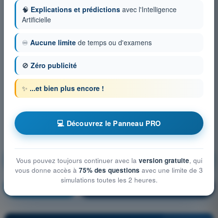
🧠
Explications et prédictions
avec l'Intelligence
Artificielle
♾️
Aucune limite
de temps ou d'examens
🚫
Zéro publicité
✨
...et bien plus encore !
💻 Découvrez le Panneau PRO
Droit aérien et procédures du contrôle de la
Vous pouvez toujours continuer avec la
version gratuite
, qui
circulation aérienne
vous donne accès à
75% des questions
avec une limite de 3
simulations toutes les 2 heures.
S'entraîner !
Explication de la question
🔒
PRO