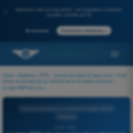
Découvrez notre nouveau portail : une préparation à l'examen
✨
complète, boostée par l'IA
→
Se connecter
Commencer maintenant
Home
>
Matières
>
ATPL - Licence de pilote de ligne avion
>
Droit
aérien et procédures du contrôle de la circulation aérienne
>
Le type RNP est une valeur de confinement exprimée en :
Droit aérien et procédures du contrôle de la circulation aérienne
4 Réponses
2158 - ATPL -