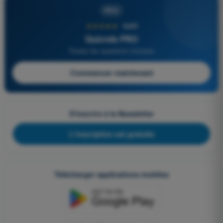
PRO
★★★★★
4,6/5
Quizvds PRO
Toutes les questions incluses
Commencer maintenant
S'inscrire à la Newsletter
L'inscription est gratuite
Télécharger applications mobiles