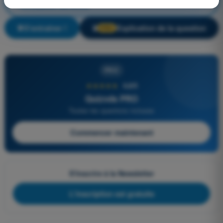
circulation aérienne
S'entraîner !
Explication de la question
🔒
PRO
PRO
★★★★★
4,6/5
Quizvds PRO
Toutes les questions incluses
Commencer maintenant
S'inscrire à la Newsletter
L'inscription est gratuite