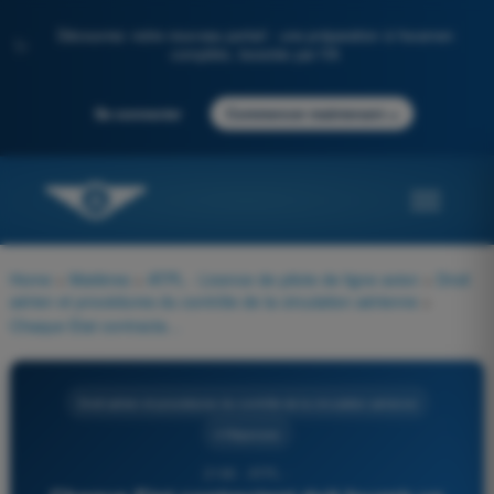
Découvrez notre nouveau portail : une préparation à l'examen
✨
complète, boostée par l'IA
→
Se connecter
Commencer maintenant
Home
>
Matières
>
ATPL - Licence de pilote de ligne avion
>
Droit
aérien et procédures du contrôle de la circulation aérienne
>
Chaque Etat contractant doit fournir un Service d'Information Aéronautique (AIS) dans son territoire et pour les zones en dehors de son territoire dans lesquelles l'Etat est responsable des Services de la Circulation Aérienne (ATS), et celà doit inclure la rédaction et l'émission de :
Droit aérien et procédures du contrôle de la circulation aérienne
4 Réponses
2166 - ATPL -