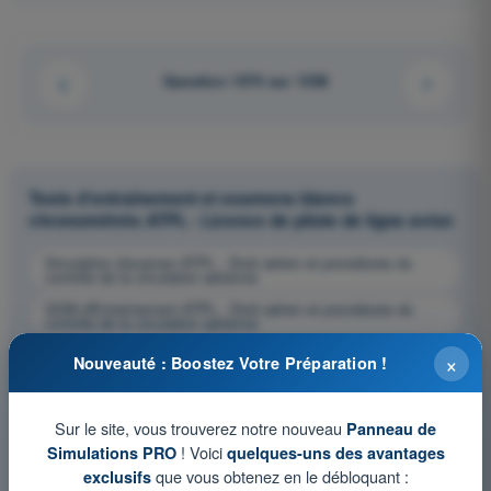
Question 1074 sur 1358
Tests d'entraînement et examens blancs
chronométrés ATPL - Licence de pilote de ligne avion
Simulation d'examen ATPL - Droit aérien et procédures du
contrôle de la circulation aérienne
QCM d'Entraînement ATPL - Droit aérien et procédures du
contrôle de la circulation aérienne
Examen en PDF ATPL - Droit aérien et procédures du contrôle
×
Nouveauté : Boostez Votre Préparation !
de la circulation aérienne
Sur le site, vous trouverez notre nouveau
Panneau de
! Voici
Simulations PRO
quelques-uns des avantages
que vous obtenez en le débloquant :
exclusifs