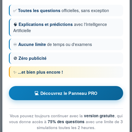
✅
Toutes les questions
officielles, sans exception
🧠
Explications et prédictions
avec l'Intelligence
Artificielle
♾️
Aucune limite
de temps ou d'examens
🚫
Zéro publicité
✨
...et bien plus encore !
💻 Découvrez le Panneau PRO
Vous pouvez toujours continuer avec la
version gratuite
, qui
vous donne accès à
75% des questions
avec une limite de 3
simulations toutes les 2 heures.
Droit aérien et procédures du contrôle de la