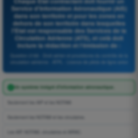
Chaque Etat contractant doit fournir un
Service d'Information Aéronautique (AIS)
dans son territoire et pour les zones en
dehors de son territoire dans lesquelles
l'Etat est responsable des Services de la
Circulation Aérienne (ATS), et celà doit
inclure la rédaction et l'émission de :
Question 2166 - Droit aérien et procédures du contrôle de la
circulation aérienne - ATPL - Licence de pilote de ligne avion
Un système intégré d'information aéronautique.
Seulement les AIP et les NOTAM.
Seulement les NOTAM et les circulaires.
Les AIP, NOTAM, circulaires et AIRAC.