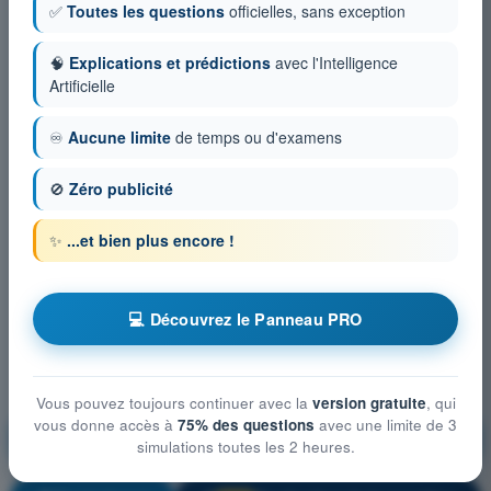
✅
Toutes les questions
officielles, sans exception
🧠
Explications et prédictions
avec l'Intelligence
Artificielle
♾️
Aucune limite
de temps ou d'examens
🚫
Zéro publicité
✨
...et bien plus encore !
💻 Découvrez le Panneau PRO
Vous pouvez toujours continuer avec la
version gratuite
, qui
vous donne accès à
75% des questions
avec une limite de 3
Droit aérien et procédures du contrôle de la
simulations toutes les 2 heures.
circulation aérienne