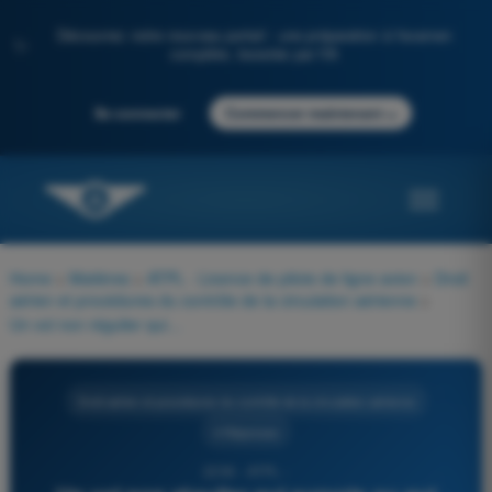
Découvrez notre nouveau portail : une préparation à l'examen
✨
complète, boostée par l'IA
→
Se connecter
Commencer maintenant
Home
>
Matières
>
ATPL - Licence de pilote de ligne avion
>
Droit
aérien et procédures du contrôle de la circulation aérienne
>
Un vol non régulier qui survole ou qui s'arrête dans un autre État membre sans débarquer ni embarquer de passager ou fret doit donner un préavis d'arrivée d'au moins :
Droit aérien et procédures du contrôle de la circulation aérienne
4 Réponses
2236 - ATPL -