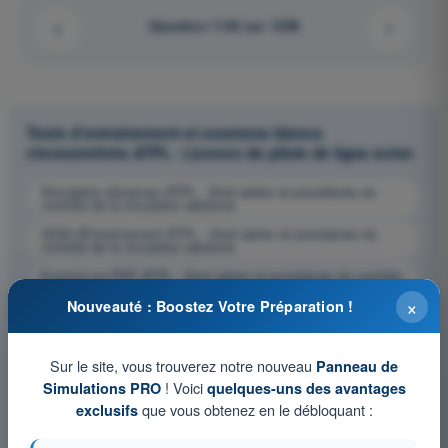
Question 1143 sur 1358
Tests d'entraînement et examens blancs
chronométrés ATPL - Licence de pilote de ligne avion
Simulation d'examen ATPL - Droit aérien et procédures du
contrôle de la circulation aérienne
QCM d'Entraînement ATPL - Droit aérien et procédures du
contrôle de la circulation aérienne
Examen en PDF ATPL - Droit aérien et procédures du contrôle
de la circulation aérienne
×
Nouveauté : Boostez Votre Préparation !
Sur le site, vous trouverez notre nouveau
Panneau de
! Voici
Simulations PRO
quelques-uns des avantages
que vous obtenez en le débloquant :
exclusifs