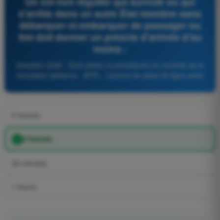
Un vol non régulier qui survole ou qui
s'arrête dans un autre État membre sans
débarquer ni embarquer de passager ou
fret doit donner un préavis d'arrivée d'au
moins :
Question 2236 - Droit aérien et procédures du contrôle de la
circulation aérienne - ATPL - Licence de pilote de ligne avion
5 heures.
2 heures.
30 minutes.
1 heure.