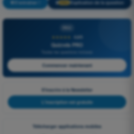
S'entraîner !
Explication de la question
🔒
PRO
PRO
★★★★★
4,6/5
Quizvds PRO
Toutes les questions incluses
Commencer maintenant
S'inscrire à la Newsletter
L'inscription est gratuite
Télécharger applications mobiles