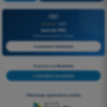
PRO
★★★★★
4,6/5
Quizvds PRO
Toutes les questions incluses
Commencer maintenant
S'inscrire à la Newsletter
L'inscription est gratuite
Télécharger applications mobiles