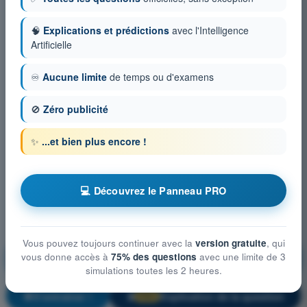
🧠
Explications et prédictions
avec l'Intelligence
Artificielle
♾️
Aucune limite
de temps ou d'examens
🚫
Zéro publicité
✨
...et bien plus encore !
💻 Découvrez le Panneau PRO
Vous pouvez toujours continuer avec la
version gratuite
, qui
Droit aérien et procédures du contrôle de la
vous donne accès à
75% des questions
avec une limite de 3
circulation aérienne
simulations toutes les 2 heures.
S'entraîner !
Explication de la question
🔒
PRO