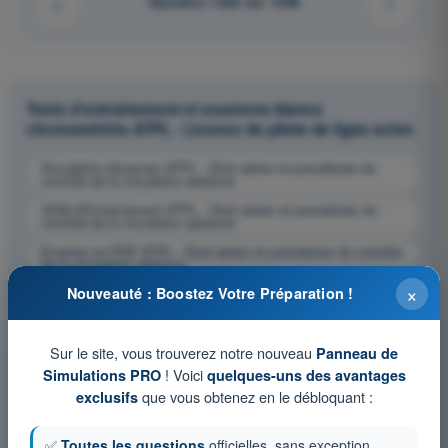
Question 1224 sur 1358
Tests d'entraînement et examens blancs
chronométrés ATPL - Licence de pilote de ligne avion
Simulation d'examen ATPL - Droit aérien et procédures du
contrôle de la circulation aérienne
QCM d'Entraînement ATPL - Droit aérien et procédures du
contrôle de la circulation aérienne
Examen en PDF ATPL - Droit aérien et procédures du contrôle
de la circulation aérienne
×
Nouveauté : Boostez Votre Préparation !
Sur le site, vous trouverez notre nouveau
Panneau de
! Voici
Simulations PRO
quelques-uns des avantages
que vous obtenez en le débloquant :
exclusifs
✅
Toutes les questions
officielles, sans exception