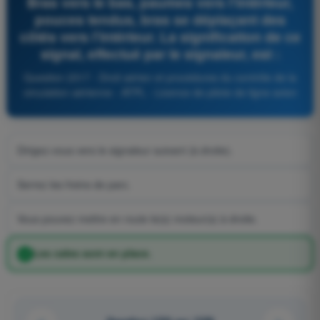
Bras vers le bas, paumes vers l'intérieur,
pouces tendus, bras se déplaçant des
côtés vers l'intérieur. La signification de ce
signal, effectué par le signaleur, est :
Question 2317 - Droit aérien et procédures du contrôle de la
circulation aérienne - ATPL - Licence de pilote de ligne avion
Dirigez-vous vers le signaleur suivant (à droite).
Serrez les freins de parc.
Vous pouvez mettre en route le(s) moteur(s) à droite.
Les cales sont en place.