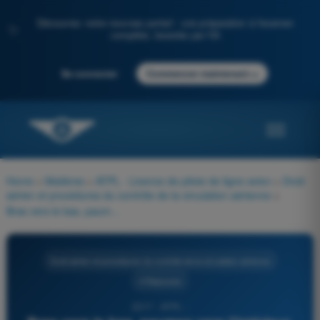
Découvrez notre nouveau portail : une préparation à l'examen
✨
complète, boostée par l'IA
→
Se connecter
Commencer maintenant
Home
>
Matières
>
ATPL - Licence de pilote de ligne avion
>
Droit
aérien et procédures du contrôle de la circulation aérienne
>
Bras vers le bas, paumes vers l'intérieur, pouces tendus, bras se déplaçant des côtés vers l'intérieur. La signification de ce signal, effectué par le signaleur, est :
Droit aérien et procédures du contrôle de la circulation aérienne
4 Réponses
2317 - ATPL -