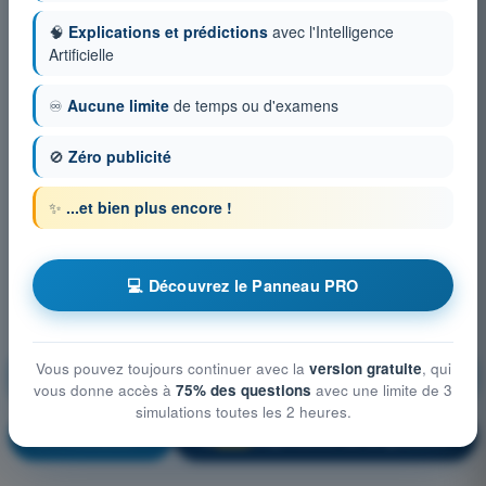
🧠
Explications et prédictions
avec l'Intelligence
Artificielle
♾️
Aucune limite
de temps ou d'examens
🚫
Zéro publicité
✨
...et bien plus encore !
💻 Découvrez le Panneau PRO
Droit aérien et procédures du contrôle de la
Vous pouvez toujours continuer avec la
version gratuite
, qui
circulation aérienne
vous donne accès à
75% des questions
avec une limite de 3
simulations toutes les 2 heures.
S'entraîner !
Explication de la question
🔒
PRO