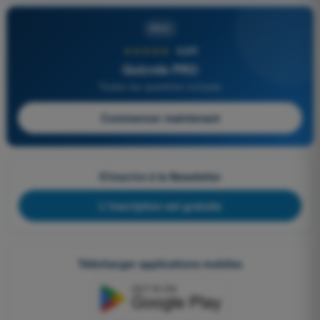
PRO
★★★★★
4,6/5
Quizvds PRO
Toutes les questions incluses
Commencer maintenant
S'inscrire à la Newsletter
L'inscription est gratuite
Télécharger applications mobiles