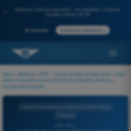
Découvrez notre nouveau portail : une préparation à l'examen
✨
complète, boostée par l'IA
→
Se connecter
Commencer maintenant
Home
>
Matières
>
ATPL - Licence de pilote de ligne avion
>
Droit
aérien et procédures du contrôle de la circulation aérienne
>
Laquelle des propositions suivantes s'applique à la déclaration générale ?
Droit aérien et procédures du contrôle de la circulation aérienne
4 Réponses
2334 - ATPL -