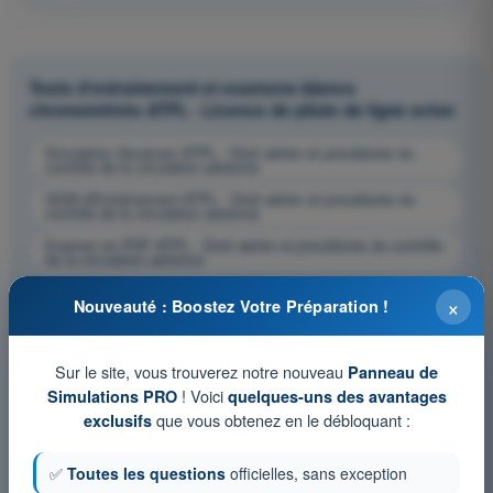
Tests d'entraînement et examens blancs
chronométrés ATPL - Licence de pilote de ligne avion
Simulation d'examen ATPL - Droit aérien et procédures du
contrôle de la circulation aérienne
QCM d'Entraînement ATPL - Droit aérien et procédures du
contrôle de la circulation aérienne
Examen en PDF ATPL - Droit aérien et procédures du contrôle
de la circulation aérienne
×
Nouveauté : Boostez Votre Préparation !
Sur le site, vous trouverez notre nouveau
Panneau de
! Voici
Simulations PRO
quelques-uns des avantages
que vous obtenez en le débloquant :
exclusifs
✅
Toutes les questions
officielles, sans exception