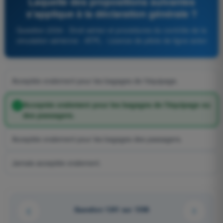
Laquelle des propositions suivantes
s'applique à la déclaration générale ?
Question 2334 - Droit aérien et procédures du contrôle de la
circulation aérienne - ATPL - Licence de pilote de ligne avion
Acceptée oralement pour les bagages de l'équipage.
Acceptée oralement pour les bagages de l'équipage ou
des passagers.
Acceptée oralement pour les bagages des passagers.
Jamais acceptée oralement.
Question 1241 sur 1358