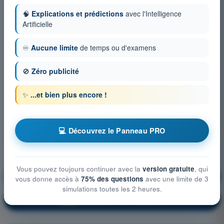
🧠
Explications et prédictions
avec l'Intelligence
Artificielle
♾️
Aucune limite
de temps ou d'examens
🚫
Zéro publicité
✨
...et bien plus encore !
💻 Découvrez le Panneau PRO
Vous pouvez toujours continuer avec la
version gratuite
, qui
Instrumentation
S'entraîner !
vous donne accès à
75% des questions
avec une limite de 3
simulations toutes les 2 heures.
Explication de la question
🔒
PRO