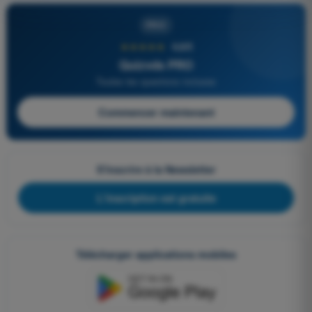
PRO
★★★★★
4,6/5
Quizvds PRO
Toutes les questions incluses
Commencer maintenant
S'inscrire à la Newsletter
L'inscription est gratuite
Télécharger applications mobiles