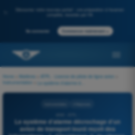
Découvrez notre nouveau portail : une préparation à l'examen
✨
complète, boostée par l'IA
→
Se connecter
Commencer maintenant
Home
>
Matières
>
ATPL - Licence de pilote de ligne avion
>
Instrumentation
>
Le système d’alarme décrochage d’un avion de transport lourd reçoit des informations : 1. d’incidence. 2. de vitesse. 3. d’inclinaison. 4. de configuration avion. 5. de facteur de charge. La combinaison regroupant l’ensemble des affirmations correctes est :
Instrumentation
4 Réponses
4990 - ATPL -
Le système d’alarme décrochage d’un
avion de transport lourd reçoit des