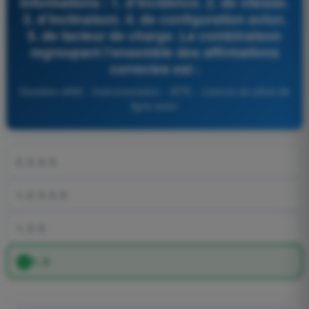
informations : 1. d’incidence. 2. de vitesse.
3. d’inclinaison. 4. de configuration avion.
5. de facteur de charge. La combinaison
regroupant l’ensemble des affirmations
correctes est :
Question 4990 - Instrumentation - ATPL - Licence de pilote de
ligne avion
2, 3, 4, 5.
1, 2, 3, 4, 5.
1, 3, 5.
1, 4.