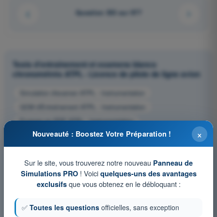
Question 353 sur 977
Tests d'entraînement et examens blancs
chronométrés ATPL - Licence de pilote de ligne avion
Simulation d'examen ATPL - Instrumentation
QCM d'Entraînement ATPL - Instrumentation
Examen en PDF ATPL - Instrumentation
×
Nouveauté : Boostez Votre Préparation !
Sur le site, vous trouverez notre nouveau
Panneau de
! Voici
Simulations PRO
quelques-uns des avantages
que vous obtenez en le débloquant :
exclusifs
✅
Toutes les questions
officielles, sans exception