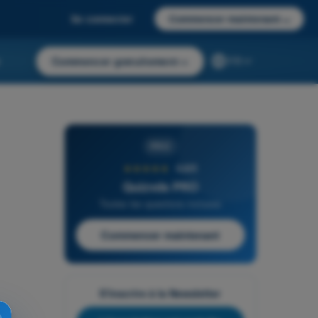
Se connecter
Commencer maintenant
→
r
Commencer gratuitement
→
FR
PRO
★★★★★
4,6/5
Quizvds PRO
Toutes les questions incluses
Commencer maintenant
S'inscrire à la Newsletter