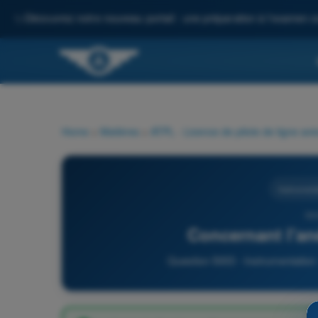
✨
Découvrez notre nouveau portail : une préparation à l'examen c
Home
>
Matières
>
ATPL - Licence de pilote de ligne avi
Instrument
50
Concernant l'an
Question 5003 - Instrumentation 