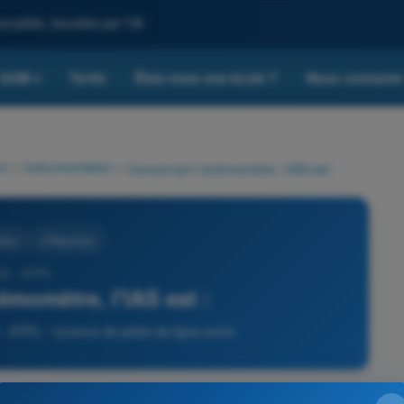
omplète, boostée par l'IA
QCM
Tarifs
Êtes-vous une école ?
Nous contacte
▾
on
>
Instrumentation
>
Concernant l'anémomètre, l'IAS est :
ation
4 Réponses
03 - ATPL -
émomètre, l'IAS est :
- ATPL - Licence de pilote de ligne avion