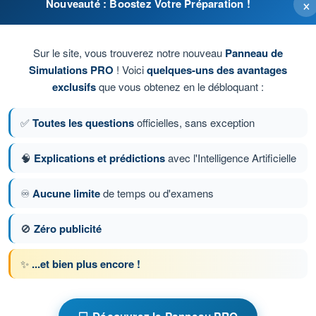
×
Nouveauté : Boostez Votre Préparation !
e et de position.
Sur le site, vous trouverez notre nouveau
Panneau de
Simulations PRO
! Voici
quelques-uns des avantages
me parfaite.
exclusifs
que vous obtenez en le débloquant :
✅
Toutes les questions
officielles, sans exception
le uniquement.
🧠
Explications et prédictions
avec l'Intelligence Artificielle
ion 366 sur 977
Question suivante
♾️
Aucune limite
de temps ou d'examens
🚫
Zéro publicité
ronométrés ATPL - Licence de pilote de ligne
✨
...et bien plus encore !
'Entraînement ATPL - Instrumentation