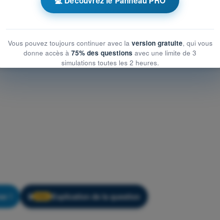
💻 Découvrez le Panneau PRO
Vous pouvez toujours continuer avec la
version gratuite
, qui vous
donne accès à
75% des questions
avec une limite de 3
simulations toutes les 2 heures.
er !
Explication de la question
🔒
PRO