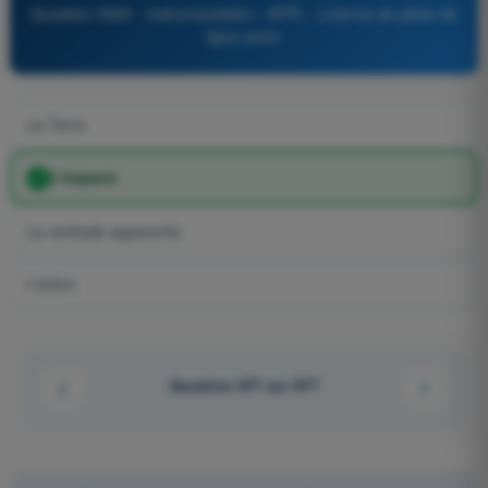
Question 5520 - Instrumentation - ATPL - Licence de pilote de
ligne avion
La Terre.
L'espace.
La verticale apparente.
L'avion.
Question 877 sur 977