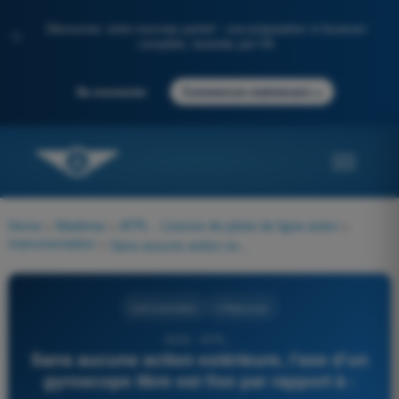
Découvrez notre nouveau portail : une préparation à l'examen
✨
complète, boostée par l'IA
→
Se connecter
Commencer maintenant
Home
>
Matières
>
ATPL - Licence de pilote de ligne avion
>
Instrumentation
>
Sans aucune action extérieure, l'axe d'un gyroscope libre est fixe par rapport à :
Instrumentation
4 Réponses
5520 - ATPL -
Sans aucune action extérieure, l'axe d'un
gyroscope libre est fixe par rapport à :