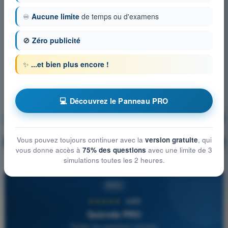
♾️
Aucune limite
de temps ou d'examens
🚫
Zéro publicité
✨
...et bien plus encore !
💻 Découvrez le Panneau PRO
Instrumentation
S'entraîner !
Vous pouvez toujours continuer avec la
version gratuite
, qui
Explication de la question
🔒
PRO
vous donne accès à
75% des questions
avec une limite de 3
simulations toutes les 2 heures.
PRO
★★★★★
4,6/5
Quizvds PRO
Toutes les questions incluses