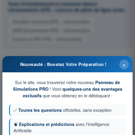
Tests d'entraînement et examens blancs
chronométrés ATPL - Licence de pilote de ligne avion
Simulation d'examen ATPL - Instrumentation
QCM d'Entraînement ATPL - Instrumentation
Examen en PDF ATPL - Instrumentation
×
Nouveauté : Boostez Votre Préparation !
Sur le site, vous trouverez notre nouveau
Panneau de
! Voici
Simulations PRO
quelques-uns des avantages
que vous obtenez en le débloquant :
exclusifs
✅
Toutes les questions
officielles, sans exception
🧠
Explications et prédictions
avec l'Intelligence
Artificielle