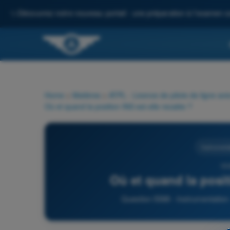
✨
Découvrez notre nouveau portail : une préparation à l'examen c
Home
>
Matières
>
ATPL - Licence de pilote de ligne avi
Où et quand la position INS est-elle recalée ?
Instrument
55
Où et quand la posit
Question 5588 - Instrumentation 