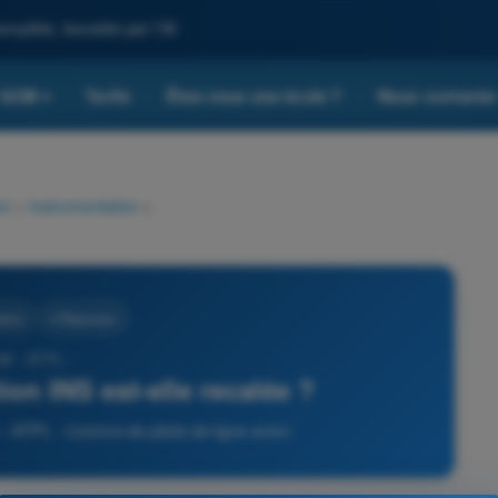
omplète, boostée par l'IA
QCM
Tarifs
Êtes-vous une école ?
Nous contacte
▾
on
>
Instrumentation
>
ation
4 Réponses
88 - ATPL -
ion INS est-elle recalée ?
- ATPL - Licence de pilote de ligne avion