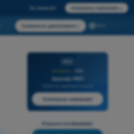
Se connecter
Commencer maintenant
→
r
Commencer gratuitement
→
FR
PRO
★★★★★
4,6/5
Quizvds PRO
Toutes les questions incluses
Commencer maintenant
S'inscrire à la Newsletter