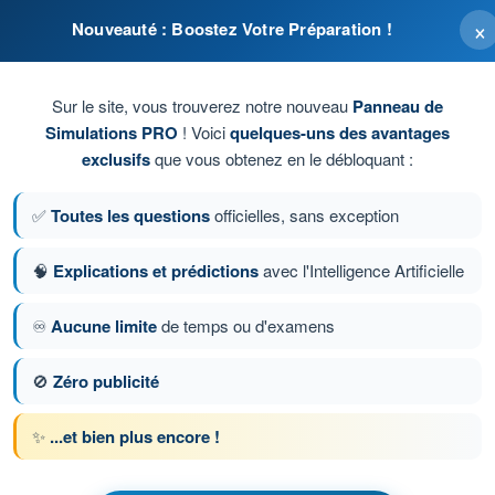
×
Nouveauté : Boostez Votre Préparation !
recalée par le FMC
ment
Sur le site, vous trouverez notre nouveau
Panneau de
Simulations PRO
! Voici
quelques-uns des avantages
 Takeoff/Go around à la mise en poussée au décollage
exclusifs
que vous obtenez en le débloquant :
r l’équipage lors du survol d’un point connu (station VOR ou
✅
Toutes les questions
officielles, sans exception
🧠
Explications et prédictions
avec l'Intelligence Artificielle
♾️
Aucune limite
de temps ou d'examens
ion 945 sur 977
Question suivante
🚫
Zéro publicité
✨
...et bien plus encore !
ronométrés ATPL - Licence de pilote de ligne