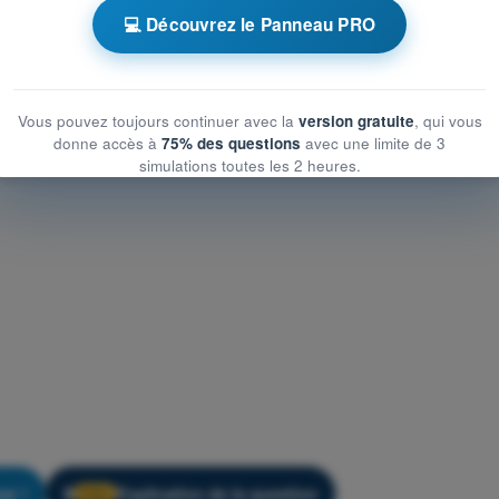
💻 Découvrez le Panneau PRO
'Entraînement ATPL - Instrumentation
Vous pouvez toujours continuer avec la
version gratuite
, qui vous
donne accès à
75% des questions
avec une limite de 3
simulations toutes les 2 heures.
er !
Explication de la question
🔒
PRO