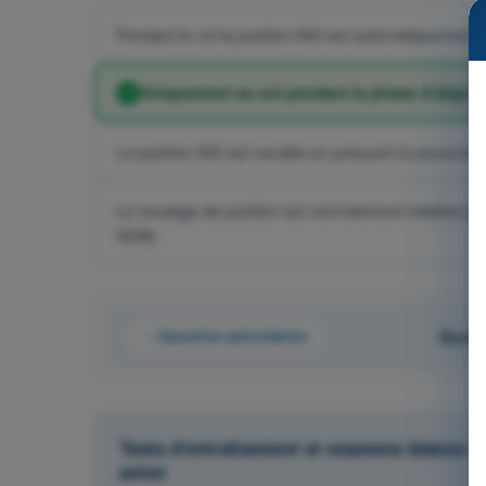
Pendant le vol la position INS est automatiquement 
Uniquement au sol pendant la phase d’aligne
La position INS est recalée en pressant le poussoir
Le recalage de position est normalement initialisé pa
NDB)
Question précédente
Quest
Tests d'entraînement et examens blancs ch
avion