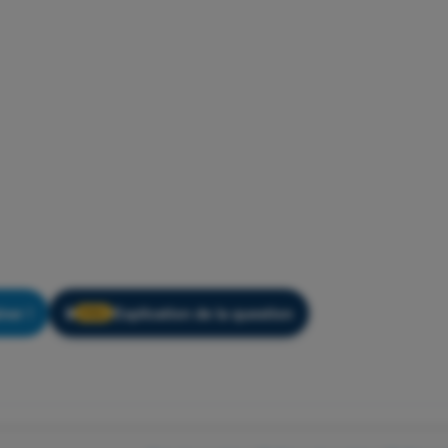
ner !
Explication de la question
🔒
PRO