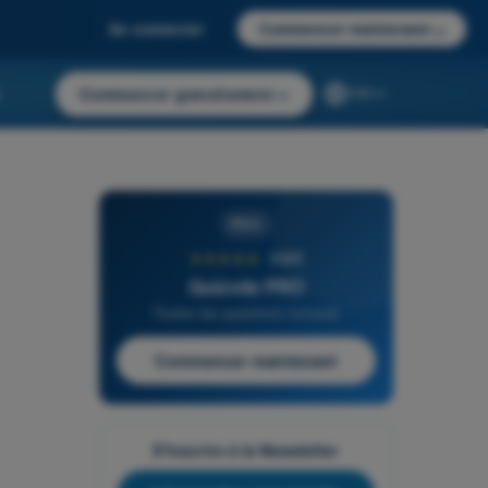
Se connecter
Commencer maintenant
→
r
Commencer gratuitement
→
FR
PRO
★★★★★
4,6/5
Quizvds PRO
Toutes les questions incluses
Commencer maintenant
S'inscrire à la Newsletter