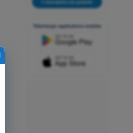
L'inscription est gratuite
Télécharger applications mobiles