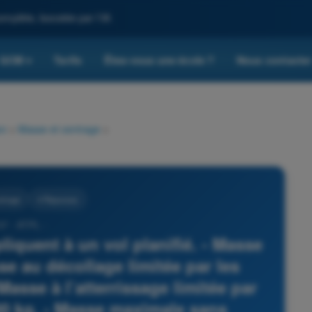
omplète, boostée par l'IA
QCM
Tarifs
Êtes-vous une école ?
Nous contacte
▾
on
>
Masse et centrage
>
ntrage
4 Réponses
37 - ATPL -
iquent à un vol planifié. - Masse
se au décollage limitée par les
Masse à l’atterrissage limitée par
00 kg. - Masse maximale sans