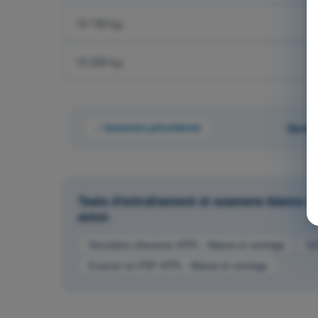
10 730 kg.
15 200 kg.
Question précédente
Quest
Tests d'entraînement et examens blancs ch
avion
Simulation d'examen ATPL - Masse et centrage
QC
Examen en PDF ATPL - Masse et centrage