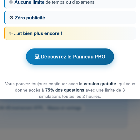
♾️
Aucune limite
de temps ou d'examens
🚫
Zéro publicité
✨
...et bien plus encore !
💻 Découvrez le Panneau PRO
ion 117 sur 397
Question suivante
Vous pouvez toujours continuer avec la
version gratuite
, qui vous
ronométrés ATPL - Licence de pilote de ligne
donne accès à
75% des questions
avec une limite de 3
simulations toutes les 2 heures.
M d'Entraînement ATPL - Masse et centrage