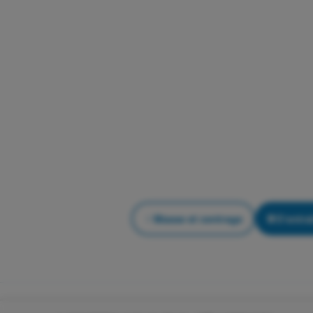
Masse et centrage
S'entraî