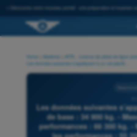
✨
Découvrez notre nouveau portail : une préparation à l'examen c
Home
>
Matières
>
ATPL - Licence de pilote de ligne avi
Les données suivantes s’appliquent à un vol planifié. - Masse de base : 34 900 kg. - Masse au décollage limitée par les performances : 66 300 kg. - Masse à l’atterrissage limitée par les performances : 55 200 kg. - Masse maximale sans carburant : 53 070 kg. Carburant requis au parking : - Carburant de roulage : 400 kg. - Délestage : 8 600 kg. - Réserve de route : 430 kg. - Réserve de dégagement : 970 kg. - Réserve d’attente : 900 kg. - Charge marchande : 16 600 kg. Le coût du carburant au terrain de départ est tel qu’il est décidé d’embarquer la quantité maximale de carburant possible. Le carburant total pouvant être embarqué en toute sécurité au décollage avant le départ est de :
Masse et ce
57
Les données suivantes s’appl
de base : 34 900 kg. - Mas
performances : 66 300 kg. - 
les performances : 55 2