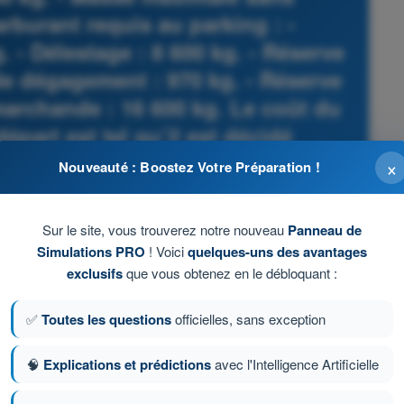
arburant requis au parking : -
. - Délestage : 8 600 kg. - Réserve
 de dégagement : 970 kg. - Réserve
 marchande : 16 600 kg. Le coût du
épart est tel qu’il est décidé
ximale de carburant possible. Le
×
Nouveauté : Boostez Votre Préparation !
re embarqué en toute sécurité au
t le départ est de :
Sur le site, vous trouverez notre nouveau
Panneau de
Simulations PRO
! Voici
quelques-uns des avantages
 - ATPL - Licence de pilote de ligne avion
exclusifs
que vous obtenez en le débloquant :
✅
Toutes les questions
officielles, sans exception
🧠
Explications et prédictions
avec l'Intelligence Artificielle