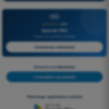
PRO
★★★★★
4,6/5
Quizvds PRO
Toutes les questions incluses
Commencer maintenant
S'inscrire à la Newsletter
L'inscription est gratuite
Télécharger applications mobiles