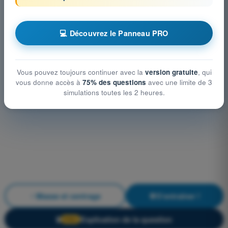
💻 Découvrez le Panneau PRO
Vous pouvez toujours continuer avec la
version gratuite
, qui
vous donne accès à
75% des questions
avec une limite de 3
simulations toutes les 2 heures.
Masse et centrage
S'entraîner !
Explication de la question
🔒
PRO