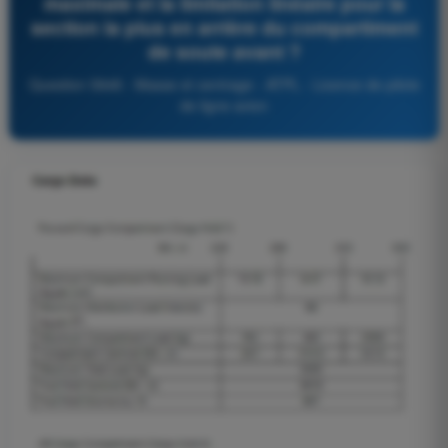
maximale et la limitation linéaire pour la
section la plus en arrière du compartiment
de soute avant ?
Question 5848 - Masse et centrage - ATPL - Licence de pilote
de ligne avion