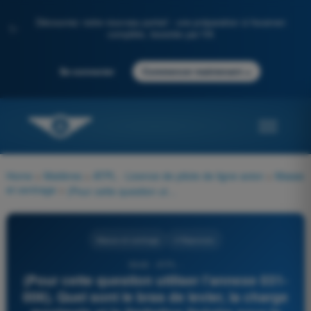
Découvrez notre nouveau portail : une préparation à l'examen
✨
complète, boostée par l'IA
→
Se connecter
Commencer maintenant
Home
>
Matières
>
ATPL - Licence de pilote de ligne avion
>
Masse
et centrage
>
(Pour cette question utiliser l'annexe 031-006). Quel sont le bras de levier, la charge maximale et la limitation linéaire pour la section la plus en arrière du compartiment de soute avant ?
Masse et centrage
4 Réponses
5848 - ATPL -
(Pour cette question utiliser l'annexe 031-
006). Quel sont le bras de levier, la charge