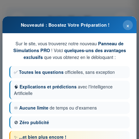
Question 227 sur 397
×
Nouveauté : Boostez Votre Préparation !
Sur le site, vous trouverez notre nouveau
Panneau de
! Voici
Simulations PRO
quelques-uns des avantages
Tests d'entraînement et examens blancs
que vous obtenez en le débloquant :
exclusifs
chronométrés ATPL - Licence de pilote de ligne avion
Simulation d'examen ATPL - Masse et centrage
✅
Toutes les questions
officielles, sans exception
QCM d'Entraînement ATPL - Masse et centrage
🧠
Explications et prédictions
avec l'Intelligence
Examen en PDF ATPL - Masse et centrage
Artificielle
♾️
Aucune limite
de temps ou d'examens
🚫
Zéro publicité
✨
...et bien plus encore !