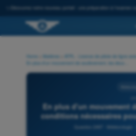
✨
Découvrez notre nouveau portail : une préparation à l'examen c
Home
>
Matières
>
ATPL - Licence de pilote de ligne avi
En plus d'un mouvement de soulèvement, les deux autres conditions nécessaires pour la formation d'un orage sont :
Météorolo
24
En plus d'un mouvement de
conditions nécessaires pou
Question 2497 - Météorologie - 