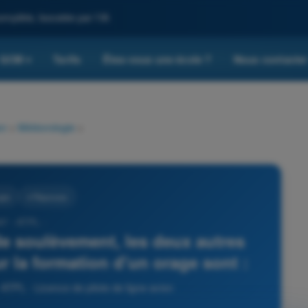
omplète, boostée par l'IA
QCM
Tarifs
Êtes-vous une école ?
Nous contacte
▾
on
>
Météorologie
>
gie
4 Réponses
97 - ATPL -
 soulèvement, les deux autres
r la formation d'un orage sont :
ATPL - Licence de pilote de ligne avion