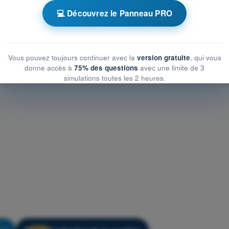
💻 Découvrez le Panneau PRO
ntraînement ATPL - Météorologie
Vous pouvez toujours continuer avec la
version gratuite
, qui vous
donne accès à
75% des questions
avec une limite de 3
simulations toutes les 2 heures.