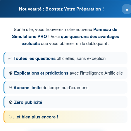
×
Nouveauté : Boostez Votre Préparation !
ue faible.
Sur le site, vous trouverez notre nouveau
Panneau de
tante.
Simulations PRO
! Voici
quelques-uns des avantages
exclusifs
que vous obtenez en le débloquant :
e faible.
✅
Toutes les questions
officielles, sans exception
ive importante.
🧠
Explications et prédictions
avec l'Intelligence Artificielle
♾️
Aucune limite
de temps ou d'examens
ion 46 sur 2179
Question suivante
🚫
Zéro publicité
✨
...et bien plus encore !
ronométrés ATPL - Licence de pilote de ligne