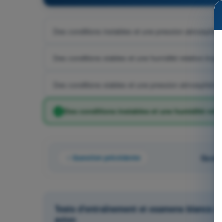
Des conditions instables et une pression atmosphériq
Des conditions stables et une humidité relative impor
Des conditions stables et une pression atmosphériqu
Des conditions instables et une humidité relat
Question précédente
Quest
Tests d'entraînement et examens blancs ch
avion