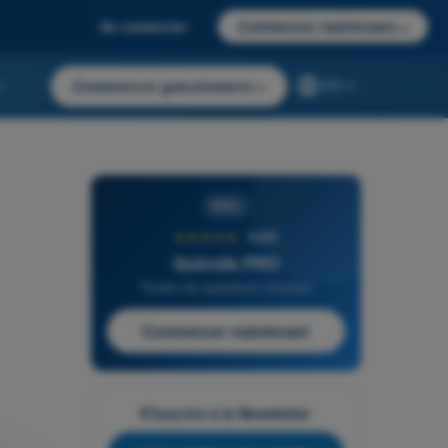
Se connecter
Commencer maintenant
→
r
Commencer gratuitement
→
FR
PRO
★★★★★
4,6/5
Quizvds PRO
Toutes les questions incluses
Commencer maintenant
S'inscrire à la Newsletter