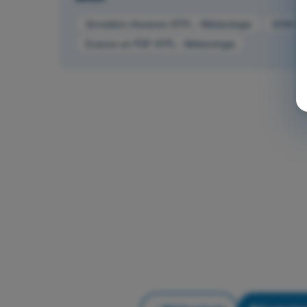
Simulation d'examen ATPL - Météorologie
QCM d'E
Examen en PDF ATPL - Météorologie