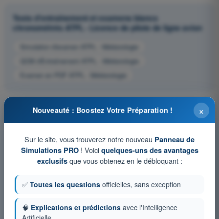
Tests d'entraînement et examens blancs
chronométrés ATPL - Licence de pilote de ligne avion
Simulation d'examen ATPL - Météorologie
QCM d'Entraînement ATPL - Météorologie
Examen en PDF ATPL - Météorologie
×
Nouveauté : Boostez Votre Préparation !
Sur le site, vous trouverez notre nouveau
Panneau de
! Voici
Simulations PRO
quelques-uns des avantages
que vous obtenez en le débloquant :
exclusifs
✅
Toutes les questions
officielles, sans exception
🧠
Explications et prédictions
avec l'Intelligence
Artificielle