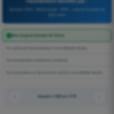
visuellement identifié par :
Question 3503 - Météorologie - ATPL - Licence de pilote de
ligne avion
Des longues bandes de Cirrus.
Un centre de haute pression à une altitude élevée.
Une température extérieure constante.
De la poussière ou de la brume sèche à une altitude élevée.
Question 1049 sur 2179