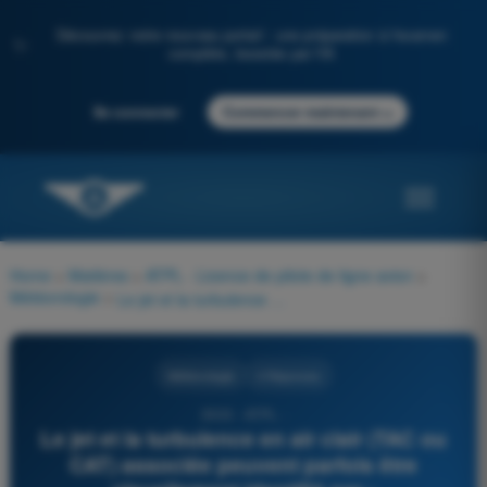
Découvrez notre nouveau portail : une préparation à l'examen
✨
complète, boostée par l'IA
→
Se connecter
Commencer maintenant
Home
>
Matières
>
ATPL - Licence de pilote de ligne avion
>
Météorologie
>
Le jet et la turbulence en air clair (TAC ou CAT) associée peuvent parfois être visuellement identifié par :
Météorologie
4 Réponses
3503 - ATPL -
Le jet et la turbulence en air clair (TAC ou
CAT) associée peuvent parfois être