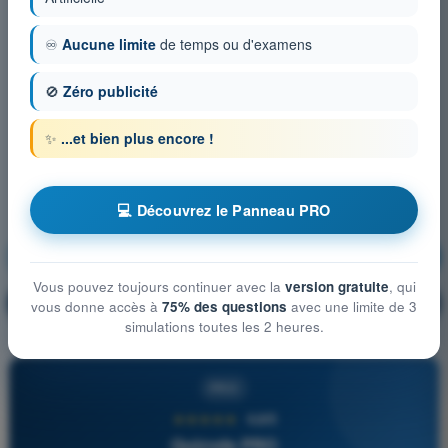
♾️
Aucune limite
de temps ou d'examens
🚫
Zéro publicité
✨
...et bien plus encore !
💻 Découvrez le Panneau PRO
Météorologie
S'entraîner !
Vous pouvez toujours continuer avec la
version gratuite
, qui
Explication de la question
🔒
PRO
vous donne accès à
75% des questions
avec une limite de 3
simulations toutes les 2 heures.
PRO
★★★★★
4,6/5
Quizvds PRO