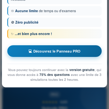
♾️
Aucune limite
de temps ou d'examens
🚫
Zéro publicité
✨
...et bien plus encore !
💻 Découvrez le Panneau PRO
Météorologie
S'entraîner !
Vous pouvez toujours continuer avec la
version gratuite
, qui
Explication de la question
🔒
PRO
vous donne accès à
75% des questions
avec une limite de 3
simulations toutes les 2 heures.
PRO
★★★★★
4,6/5
Quizvds PRO