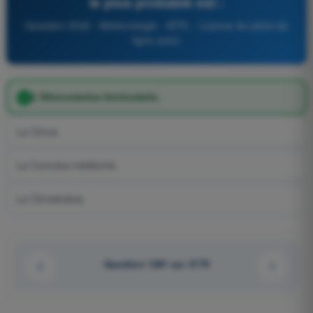
le plus probable est :
Question 3536 - Météorologie - ATPL - Licence de pilote de
ligne avion
L'Altocumulus lenticularis.
Le Cirrus.
Le Cumulus médiocris.
Le Cirrostratus.
Question 1081 sur 2179