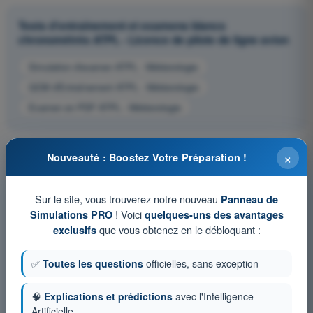
Tests d'entraînement et examens blancs
chronométrés ATPL - Licence de pilote de ligne avion
Simulation d'examen ATPL - Météorologie
QCM d'Entraînement ATPL - Météorologie
Examen en PDF ATPL - Météorologie
×
Nouveauté : Boostez Votre Préparation !
Sur le site, vous trouverez notre nouveau
Panneau de
! Voici
Simulations PRO
quelques-uns des avantages
que vous obtenez en le débloquant :
exclusifs
✅
Toutes les questions
officielles, sans exception
🧠
Explications et prédictions
avec l'Intelligence
Artificielle