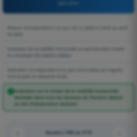
ligne avion
Mesure correspondant à ce que voit un pilote à l'arrêt au seuil
de piste.
évaluation de la visibilité horizontale au seuil de piste à partir
du comptage des balises visibles.
Estimation correspondant à ce que voit le pilote qui regarde
vers la piste en descente finale.
évaluation sur le terrain de la visibilité horizontale
minimale dans tous les secteurs de l'horizon depuis
un site d'observation terrestre.
Question 1549 sur 2179