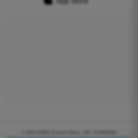
© 2026
EGWeb di Guatta Mattia - VAT: 04768540983
Gérer les cookies
|
Politique de cookies
|
Politique de Confidentialité
|