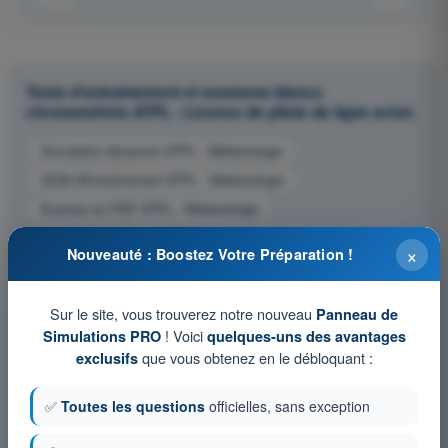
Tests d'entraînement et examens blancs
chronométrés ATPL - Licence de pilote de ligne avion
Simulation d'examen ATPL - Météorologie
QCM d'Entraînement ATPL - Météorologie
Examen en PDF ATPL - Météorologie
×
Nouveauté : Boostez Votre Préparation !
Sur le site, vous trouverez notre nouveau
Panneau de
! Voici
Simulations PRO
quelques-uns des avantages
que vous obtenez en le débloquant :
exclusifs
✅
Toutes les questions
officielles, sans exception