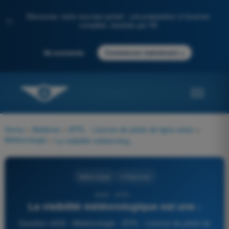
Découvrez notre nouveau portail : une préparation à l'examen
✨
complète, boostée par l'IA
→
Se connecter
Commencer maintenant
Home
>
Matières
>
ATPL - Licence de pilote de ligne avion
>
Météorologie
>
La visibilité météorologique est une :
Météorologie
4 Réponses
4005 - ATPL -
La visibilité météorologique est une :
Question 4005 - Météorologie - ATPL - Licence de pilote de