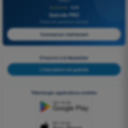
★★★★★
4,6/5
Quizvds PRO
Toutes les questions incluses
Commencer maintenant
S'inscrire à la Newsletter
L'inscription est gratuite
Télécharger applications mobiles