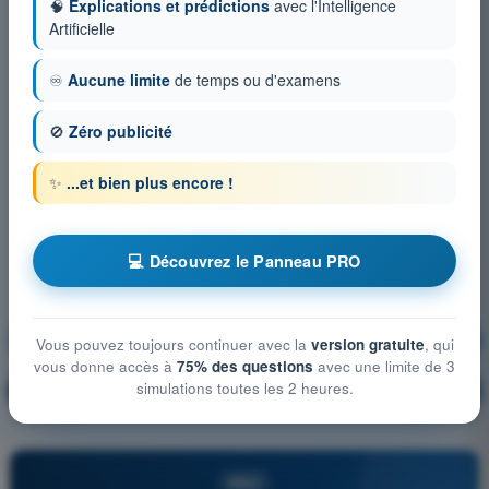
🧠
Explications et prédictions
avec l'Intelligence
Artificielle
♾️
Aucune limite
de temps ou d'examens
🚫
Zéro publicité
✨
...et bien plus encore !
💻 Découvrez le Panneau PRO
Météorologie
S'entraîner !
Vous pouvez toujours continuer avec la
version gratuite
, qui
vous donne accès à
75% des questions
avec une limite de 3
simulations toutes les 2 heures.
Explication de la question
🔒
PRO
PRO