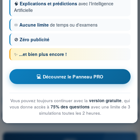
🧠
Explications et prédictions
avec l'Intelligence
Artificielle
♾️
Aucune limite
de temps ou d'examens
🚫
Zéro publicité
✨
...et bien plus encore !
💻 Découvrez le Panneau PRO
Vous pouvez toujours continuer avec la
version gratuite
, qui
Météorologie
S'entraîner !
vous donne accès à
75% des questions
avec une limite de 3
simulations toutes les 2 heures.
Explication de la question
🔒
PRO