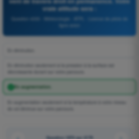
vent de travers droit en permanence. Votre
vraie altitude sera :
Question 4330 - Météorologie - ATPL - Licence de pilote de
ligne avion
En diminution.
En diminution seulement si la pression à la surface est
décroissante durant sur votre parcours.
En augmentation.
En augmentation seulement si la température à votre niveau
de vol diminue sur votre parcours.
Question 1874 sur 2179