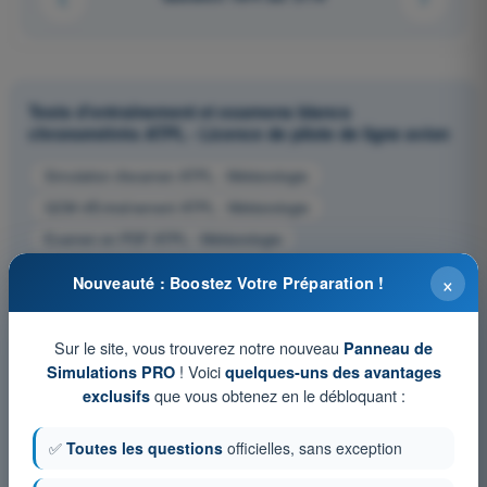
Tests d'entraînement et examens blancs
chronométrés ATPL - Licence de pilote de ligne avion
Simulation d'examen ATPL - Météorologie
QCM d'Entraînement ATPL - Météorologie
Examen en PDF ATPL - Météorologie
×
Nouveauté : Boostez Votre Préparation !
Sur le site, vous trouverez notre nouveau
Panneau de
! Voici
Simulations PRO
quelques-uns des avantages
que vous obtenez en le débloquant :
exclusifs
✅
Toutes les questions
officielles, sans exception