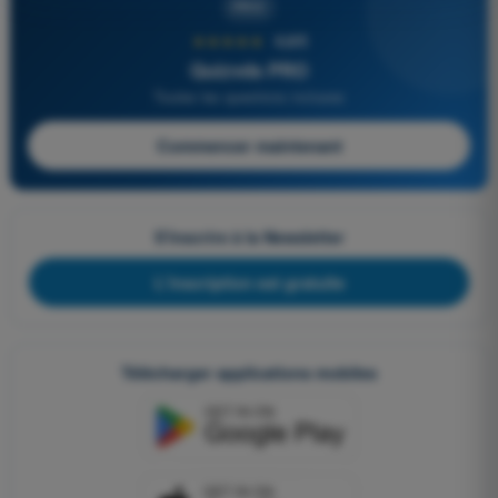
PRO
★★★★★
4,6/5
Quizvds PRO
Toutes les questions incluses
Commencer maintenant
S'inscrire à la Newsletter
L'inscription est gratuite
Télécharger applications mobiles