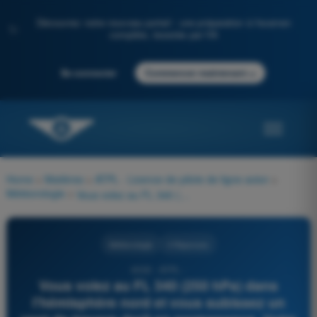
Découvrez notre nouveau portail : une préparation à l'examen
✨
complète, boostée par l'IA
→
Se connecter
Commencer maintenant
Home
>
Matières
>
ATPL - Licence de pilote de ligne avion
>
Météorologie
>
Vous volez au FL 340 (250 hPa) dans l'hémisphère nord et vous subissez un vent de travers droit en permanence. Votre vraie altitude sera :
Météorologie
4 Réponses
4330 - ATPL -
Vous volez au FL 340 (250 hPa) dans
l'hémisphère nord et vous subissez un