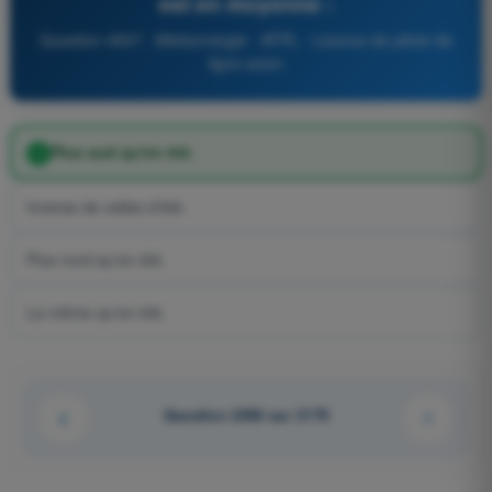
est en moyenne :
Question 4507 - Météorologie - ATPL - Licence de pilote de
ligne avion
Plus sud qu'en été.
Inverse de celles d'été.
Plus nord qu'en été.
La même qu'en été.
Question 2050 sur 2179