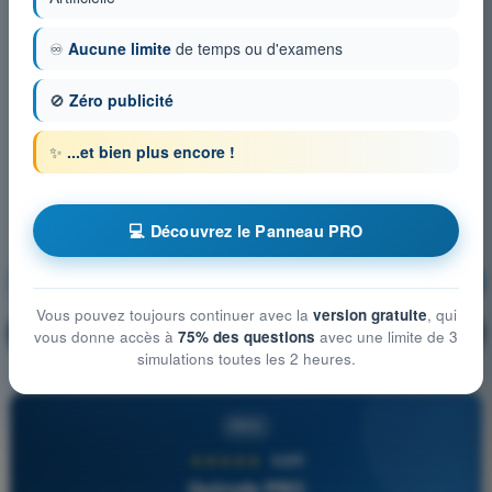
♾️
Aucune limite
de temps ou d'examens
🚫
Zéro publicité
✨
...et bien plus encore !
💻 Découvrez le Panneau PRO
Météorologie
S'entraîner !
Vous pouvez toujours continuer avec la
version gratuite
, qui
Explication de la question
🔒
PRO
vous donne accès à
75% des questions
avec une limite de 3
simulations toutes les 2 heures.
PRO
★★★★★
4,6/5
Quizvds PRO