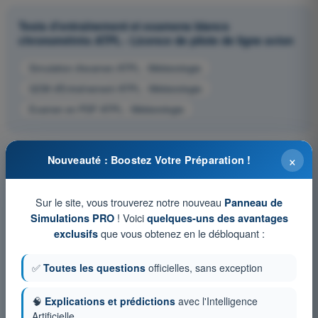
Tests d'entraînement et examens blancs
chronométrés ATPL - Licence de pilote de ligne avion
Simulation d'examen ATPL - Météorologie
QCM d'Entraînement ATPL - Météorologie
Examen en PDF ATPL - Météorologie
×
Nouveauté : Boostez Votre Préparation !
Sur le site, vous trouverez notre nouveau
Panneau de
! Voici
Simulations PRO
quelques-uns des avantages
que vous obtenez en le débloquant :
exclusifs
✅
Toutes les questions
officielles, sans exception
🧠
Explications et prédictions
avec l'Intelligence
Artificielle