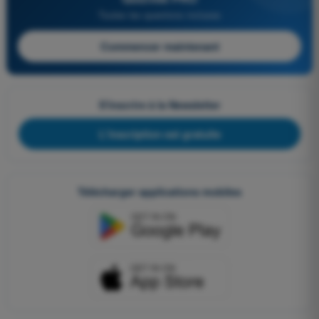
Toutes les questions incluses
Commencer maintenant
S'inscrire à la Newsletter
L'inscription est gratuite
Télécharger applications mobiles