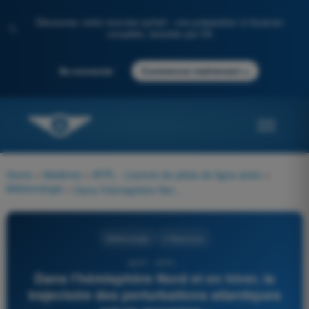
Découvrez notre nouveau portail : une préparation à l'examen
✨
complète, boostée par l'IA
→
Se connecter
Commencer maintenant
Home
>
Matières
>
ATPL - Licence de pilote de ligne avion
>
Météorologie
>
Dans l'hémisphère Nord et en hiver, la trajectoire des perturbations atlantiques est en moyenne :
Météorologie
4 Réponses
4507 - ATPL -
Dans l'hémisphère Nord et en hiver, la
trajectoire des perturbations atlantiques