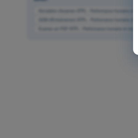
Simulation d'examen ATPL - Performance humaine et se
QCM d'Entraînement ATPL - Performance humaine et se
Examen en PDF ATPL - Performance humaine et ses li