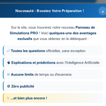
×
Nouveauté : Boostez Votre Préparation !
Sur le site, vous trouverez notre nouveau
Panneau de
Simulations PRO
! Voici
quelques-uns des avantages
exclusifs
que vous obtenez en le débloquant :
✅
Toutes les questions
officielles, sans exception
🧠
Explications et prédictions
avec l'Intelligence Artificielle
♾️
Aucune limite
de temps ou d'examens
on 600 sur 1239
Question suivante
🚫
Zéro publicité
✨
...et bien plus encore !
ronométrés ATPL - Licence de pilote de ligne