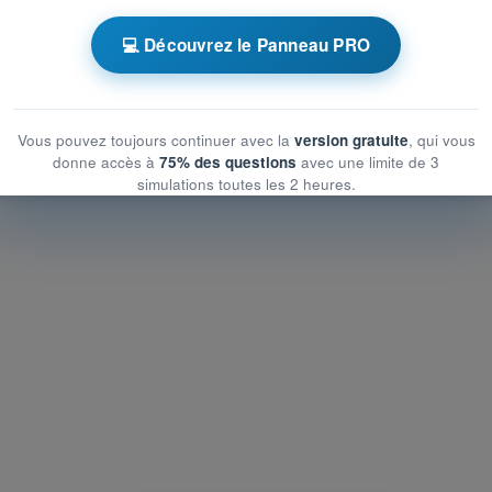
s limites
💻 Découvrez le Panneau PRO
s limites
mites
Vous pouvez toujours continuer avec la
version gratuite
, qui vous
donne accès à
75% des questions
avec une limite de 3
simulations toutes les 2 heures.