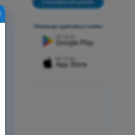
L'inscription est gratuite
Télécharger applications mobiles