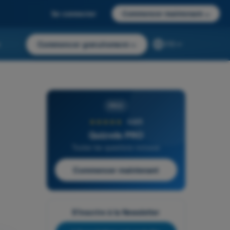
Se connecter
Commencer maintenant
→
r
Commencer gratuitement
→
FR
PRO
★★★★★
4,6/5
Quizvds PRO
Toutes les questions incluses
Commencer maintenant
S'inscrire à la Newsletter