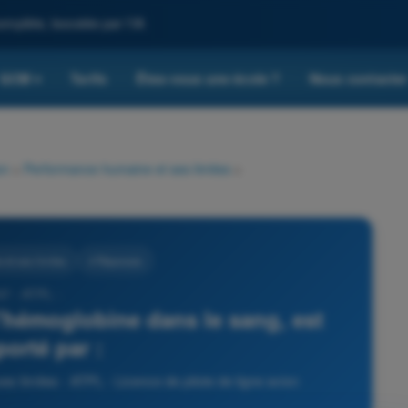
omplète, boostée par l'IA
QCM
Tarifs
Êtes-vous une école ?
Nous contacte
▾
on
>
Performance humaine et ses limites
>
et ses limites
4 Réponses
37 - ATPL -
'hémoglobine dans le sang, est
porté par :
 limites - ATPL - Licence de pilote de ligne avion