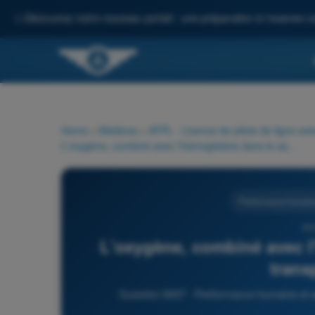
✨
Découvrez notre nouveau portail : une préparation à l'examen c
Home
>
Matières
>
ATPL - Licence de pilote de ligne avi
L'oxygène, combiné avec l'hémoglobine dans le sang, est transporté par :
Performance humaine 
84
L'oxygène, combiné avec l
trans
Question 8437 - Performance humaine et ses