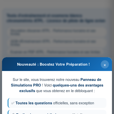
Tests d'entraînement et examens blancs
chronométrés ATPL - Licence de pilote de ligne avion
Simulation d'examen ATPL - Performance humaine et ses
limites
QCM d'Entraînement ATPL - Performance humaine et ses
limites
Examen en PDF ATPL - Performance humaine et ses limites
×
Nouveauté : Boostez Votre Préparation !
Sur le site, vous trouverez notre nouveau
Panneau de
! Voici
Simulations PRO
quelques-uns des avantages
que vous obtenez en le débloquant :
exclusifs
✅
Toutes les questions
officielles, sans exception