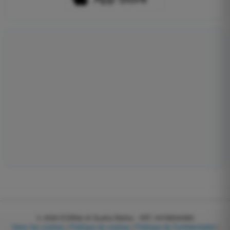
© 2026
EGWeb di Guatta Mattia - VAT: 04768540983
Gérer les cookies
|
Politique de cookies
|
Politique de Confidentialité
|