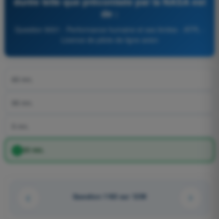
durée telle que préconisée par la NASA est
de :
Question 9001 - Performance humaine et ses limites - ATPL -
Licence de pilote de ligne avion
60 mn.
90 mn.
5 mn.
20 mn.
Question 1163 sur 1239