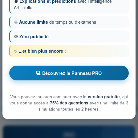
🧠
Explications et prédictions
avec l'Intelligence
Artificielle
♾️
Aucune limite
de temps ou d'examens
🚫
Zéro publicité
✨
...et bien plus encore !
💻 Découvrez le Panneau PRO
Performance humaine et ses limites
Vous pouvez toujours continuer avec la
version gratuite
, qui
vous donne accès à
75% des questions
avec une limite de 3
S'entraîner !
Explication de la question
🔒
simulations toutes les 2 heures.
PRO
PRO