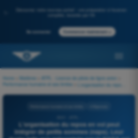
Découvrez notre nouveau portail : une préparation à l'examen
✨
complète, boostée par l'IA
→
Se connecter
Commencer maintenant
Home
>
Matières
>
ATPL - Licence de pilote de ligne avion
>
Performance humaine et ses limites
>
L'organisation du repos en vol peut intégrer de petits sommes (naps). Leur durée telle que préconisée par la NASA est de :
Performance humaine et ses limites
4 Réponses
9001 - ATPL -
L'organisation du repos en vol peut
intégrer de petits sommes (naps). Leur