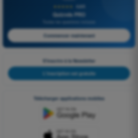
★★★★★
4,6/5
Quizvds PRO
Toutes les questions incluses
Commencer maintenant
S'inscrire à la Newsletter
L'inscription est gratuite
Télécharger applications mobiles