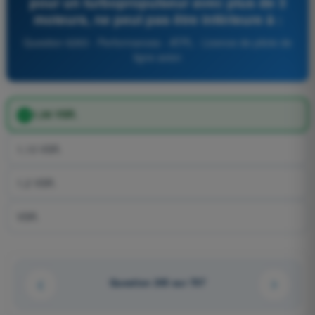
pour un turbopropulseur avec plus de 3
moteurs, ne peut pas être inférieure à :
Question 6263 - Performances - ATPL - Licence de pilote de
ligne avion
1,08 VSR.
1,13 VSR.
1,2 VSR.
VSR.
Question 245 sur 707