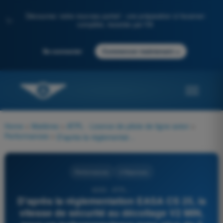
Découvrez notre nouveau portail : une préparation à l'examen
✨
complète, boostée par l'IA
→
Se connecter
Commencer maintenant
Home
>
Matières
>
ATPL - Licence de pilote de ligne avion
>
Performances
>
D'après la réglementation EASA CS 25, la vitesse de sécurité au décollage V2 MIN, pour un turbopropulseur avec plus de 3 moteurs, ne peut pas être inférieure à :
Performances
4 Réponses
6263 - ATPL -
D'après la réglementation EASA CS 25, la
vitesse de sécurité au décollage V2 MIN,