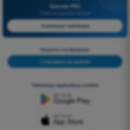
Quizvds PRO
Toutes les questions incluses
Commencer maintenant
S'inscrire à la Newsletter
L'inscription est gratuite
Télécharger applications mobiles