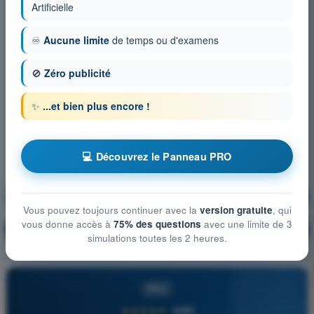
Artificielle
♾️
Aucune limite
de temps ou d'examens
🚫
Zéro publicité
✨
...et bien plus encore !
💻 Découvrez le Panneau PRO
Performances
S'entraîner !
Vous pouvez toujours continuer avec la
version gratuite
, qui
vous donne accès à
75% des questions
avec une limite de 3
Explication de la question
🔒
PRO
simulations toutes les 2 heures.
PRO
★★★★★
4,6/5