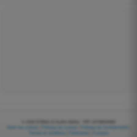
© 2026
EGWeb di Guatta Mattia - VAT: 04768540983
Gérer les cookies
|
Politique de cookies
|
Politique de Confidentialité
|
Termes et conditions
|
Partenaires
|
À propos