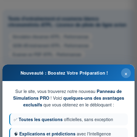
Tests d'entraînement et examens blancs
chronométrés ATPL - Licence de pilote de ligne avion
Simulation d'examen ATPL - Performances
QCM d'Entraînement ATPL - Performances
Examen en PDF ATPL - Performances
×
Nouveauté : Boostez Votre Préparation !
Sur le site, vous trouverez notre nouveau
Panneau de
! Voici
Simulations PRO
quelques-uns des avantages
que vous obtenez en le débloquant :
exclusifs
✅
Toutes les questions
officielles, sans exception
🧠
Explications et prédictions
avec l'Intelligence