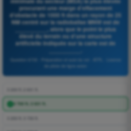
minimale du secteur (MSA) la plus élevée
procurant une marge d’effacement
d’obstacle de 1000 ft dans un rayon de 25
NM centré sur la radiobalise MNW est de
__________, alors que le point le plus
élevé du terrain ou d’une structure
artificielle indiquée sur la carte est de
__________.
Question 6735 - Préparation et suivi du vol - ATPL - Licence
de pilote de ligne avion
3 200 ft; 2 631 ft.
3 700 ft; 2 631 ft.
3 200 ft; 3 700 ft.