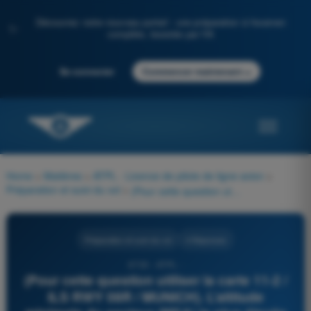
Découvrez notre nouveau portail : une préparation à l'examen
✨
complète, boostée par l'IA
→
Se connecter
Commencer maintenant
Home
>
Matières
>
ATPL - Licence de pilote de ligne avion
>
Préparation et suivi du vol
>
(Pour cette question utiliser la carte 11-2 / ILS RWY 08R / MUNICH). L’altitude minimale du secteur (MSA) la plus élevée procurant une marge d’effacement d’obstacle de 1000 ft dans un rayon de 25 NM centré sur la radiobalise MNW est de __________, alors que le point le plus élevé du terrain ou d’une structure artificielle indiquée sur la carte est de __________.
Préparation et suivi du vol
4 Réponses
6735 - ATPL -
(Pour cette question utiliser la carte 11-2 /
ILS RWY 08R / MUNICH). L’altitude