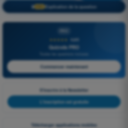
Explication de la question
🔒
PRO
PRO
★★★★★
4,6/5
Quizvds PRO
Toutes les questions incluses
Commencer maintenant
S'inscrire à la Newsletter
L'inscription est gratuite
Télécharger applications mobiles