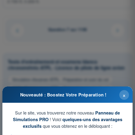
3 700 ft; 3 200 ft.
Question 7 sur 1106
Tests d'entraînement et examens blancs
chronométrés ATPL - Licence de pilote de ligne avion
Simulation d'examen ATPL - Préparation et suivi du vol
QCM d'Entraînement ATPL - Préparation et suivi du vol
×
Nouveauté : Boostez Votre Préparation !
Examen en PDF ATPL - Préparation et suivi du vol
Sur le site, vous trouverez notre nouveau
Panneau de
! Voici
Simulations PRO
quelques-uns des avantages
que vous obtenez en le débloquant :
exclusifs