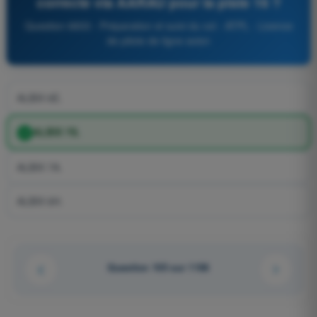
correcte via AARAU pour la piste 16 ?
Question 6833 - Préparation et suivi du vol - ATPL - Licence
de pilote de ligne avion
ALBIX 6E.
ALBIX 7S.
ALBIX 7A.
ALBIX 6H.
Question 105 sur 1106