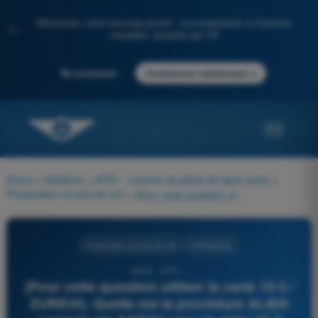
Découvrez notre nouveau portail : une préparation à l'examen
✨
complète, boostée par l'IA
→
Se connecter
Commencer maintenant
Home
>
Matières
>
ATPL - Licence de pilote de ligne avion
>
Préparation et suivi du vol
>
(Pour cette question utiliser la carte 10-3 / ZURICH). Quelle est la procédure ALBIX correcte via AARAU pour la piste 16 ?
Préparation et suivi du vol
4 Réponses
6833 - ATPL -
(Pour cette question utiliser la carte 10-3 /
ZURICH). Quelle est la procédure ALBIX