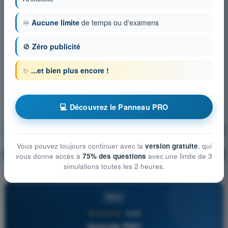
♾️
Aucune limite
de temps ou d'examens
🚫
Zéro publicité
✨
...et bien plus encore !
💻 Découvrez le Panneau PRO
Préparation et suivi du vol
S'entraîner !
Vous pouvez toujours continuer avec la
version gratuite
, qui
Explication de la question
🔒
PRO
vous donne accès à
75% des questions
avec une limite de 3
simulations toutes les 2 heures.
PRO
★★★★★
4,6/5
Quizvds PRO