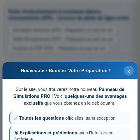
Tests d'entraînement et examens blancs
chronométrés ATPL - Licence de pilote de ligne avion
Simulation d'examen ATPL - Préparation et suivi du vol
QCM d'Entraînement ATPL - Préparation et suivi du vol
Examen en PDF ATPL - Préparation et suivi du vol
×
Nouveauté : Boostez Votre Préparation !
Sur le site, vous trouverez notre nouveau
Panneau de
! Voici
Simulations PRO
quelques-uns des avantages
que vous obtenez en le débloquant :
exclusifs
✅
Toutes les questions
officielles, sans exception
🧠
Explications et prédictions
avec l'Intelligence
Artificielle