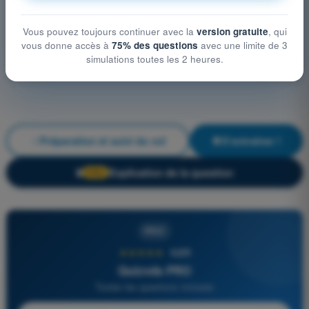
Vous pouvez toujours continuer avec la
version gratuite
, qui
vous donne accès à
75% des questions
avec une limite de 3
simulations toutes les 2 heures.
Préparation et suivi du vol
S'entraîner !
Explication de la question
🔒
PRO
PRO
★★★★★
4,6/5
Quizvds PRO
Toutes les questions incluses