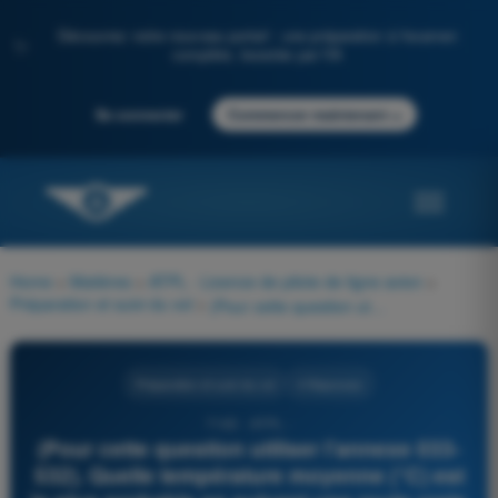
Découvrez notre nouveau portail : une préparation à l'examen
✨
complète, boostée par l'IA
→
Se connecter
Commencer maintenant
Home
>
Matières
>
ATPL - Licence de pilote de ligne avion
>
Préparation et suivi du vol
>
(Pour cette question utiliser l'annexe 033-532). Quelle température moyenne (°C) est la plus probable en suivant une route vraie 360° du 40°N au 50°N et à 020°E ?
Préparation et suivi du vol
4 Réponses
7165 - ATPL -
(Pour cette question utiliser l'annexe 033-
532). Quelle température moyenne (°C) est