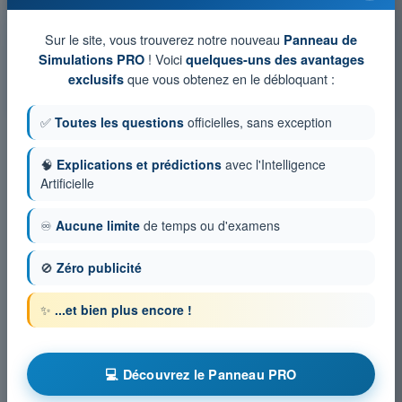
chronométrés ATPL - Licence de pilote de ligne avion
Simulation d'examen ATPL - Préparation et suivi du vol
Sur le site, vous trouverez notre nouveau
Panneau de
! Voici
Simulations PRO
quelques-uns des avantages
QCM d'Entraînement ATPL - Préparation et suivi du vol
que vous obtenez en le débloquant :
exclusifs
Examen en PDF ATPL - Préparation et suivi du vol
✅
Toutes les questions
officielles, sans exception
🧠
Explications et prédictions
avec l'Intelligence
Artificielle
♾️
Aucune limite
de temps ou d'examens
🚫
Zéro publicité
✨
...et bien plus encore !
💻 Découvrez le Panneau PRO