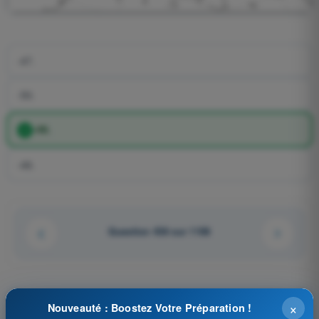
-47.
-50.
-49.
-46.
Question 436 sur 1106
×
Tests d'entraînement et examens blancs
Nouveauté : Boostez Votre Préparation !