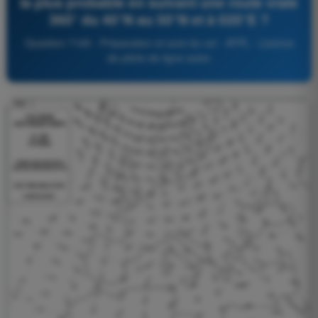
la plus probable en suivant une route vraie
360° du 40°N au 50°N et à 020°E ?
Question 7165 - Préparation et suivi du vol - ATPL - Licence
de pilote de ligne avion