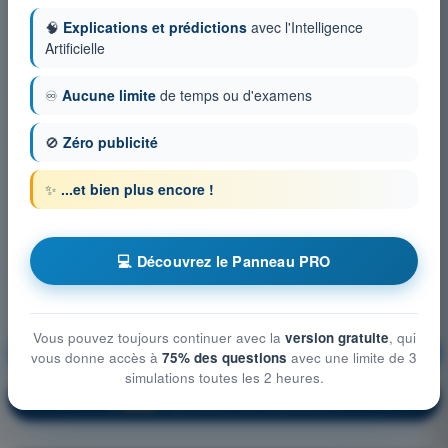
🧠
Explications et prédictions
avec l'Intelligence
Artificielle
♾️
Aucune limite
de temps ou d'examens
🚫
Zéro publicité
✨
...et bien plus encore !
💻 Découvrez le Panneau PRO
Vous pouvez toujours continuer avec la
version gratuite
, qui
Préparation et suivi du vol
S'entraîner !
vous donne accès à
75% des questions
avec une limite de 3
simulations toutes les 2 heures.
Explication de la question
🔒
PRO