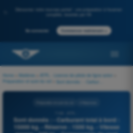
Découvrez notre nouveau portail : une préparation à l'examen
✨
complète, boostée par l'IA
→
Se connecter
Commencer maintenant
Home
>
Matières
>
ATPL - Licence de pilote de ligne avion
>
Préparation et suivi du vol
>
Sont donnés : - Carburant total à bord : 15000 kg. - Réserve : 1500 kg. - Vitesse propre : 440 kt. - Composante de vent "aller" : 45 kt de face. - Consommation horaire moyenne : 2 150 kg/h. Quelle est la distance jusqu’au point sûr de retour (PSR) ?
Préparation et suivi du vol
4 Réponses
7169 - ATPL -
Sont donnés : - Carburant total à bord :
15000 kg. - Réserve : 1500 kg. - Vitesse