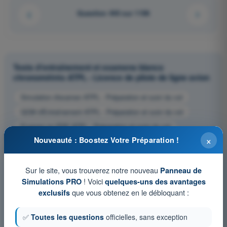
Question 440 sur 1106
Tests d'entraînement et examens blancs
chronométrés ATPL - Licence de pilote de ligne avion
Simulation d'examen ATPL - Préparation et suivi du vol
QCM d'Entraînement ATPL - Préparation et suivi du vol
Examen en PDF ATPL - Préparation et suivi du vol
×
Nouveauté : Boostez Votre Préparation !
Sur le site, vous trouverez notre nouveau
Panneau de
! Voici
Simulations PRO
quelques-uns des avantages
que vous obtenez en le débloquant :
exclusifs
✅
Toutes les questions
officielles, sans exception