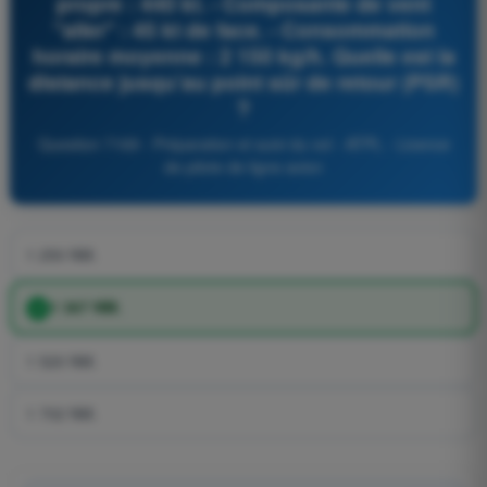
propre : 440 kt. - Composante de vent
"aller" : 45 kt de face. - Consommation
horaire moyenne : 2 150 kg/h. Quelle est la
distance jusqu’au point sûr de retour (PSR)
?
Question 7169 - Préparation et suivi du vol - ATPL - Licence
de pilote de ligne avion
1 250 NM.
1 367 NM.
1 520 NM.
1 702 NM.