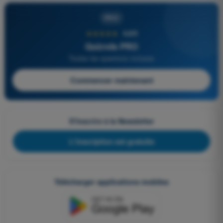
PRO
★★★★★
4,6/5
Quizvds PRO
Toutes les questions incluses
Commencer maintenant
S'inscrire à la Newsletter
L'inscription est gratuite
Télécharger applications mobiles