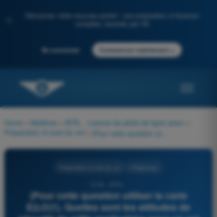
Découvrez notre nouveau portail : une préparation à l'examen
✨
complète, boostée par l'IA
→
Se connecter
Commencer maintenant
Home
>
Matières
>
ATPL - Licence de pilote de ligne avion
>
Préparation et suivi du vol
>
(Pour cette question utiliser la carte E(LO)1). Quelles sont les altitudes de sécurité de grille applicables pour un vol de DEAN CROSS 115.2 DCS (54°43N 003°20W) à TALLA 113.8 TLA (55°30N 003°21W) le long de la voie aérienne A2 ?
Préparation et suivi du vol
4 Réponses
7378 - ATPL -
(Pour cette question utiliser la carte
E(LO)1). Quelles sont les altitudes de