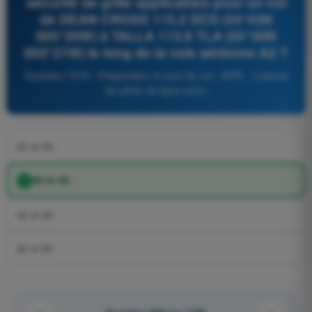
sécurité de grille applicables pour un vol
de DEAN CROSS 115.2 DCS (54°43N
003°20W) à TALLA 113.8 TLA (55°30N
003°21W) le long de la voie aérienne A2 ?
Question 7378 - Préparation et suivi du vol - ATPL - Licence
de pilote de ligne avion
45 et 39.
45 et 40.
42 et 39.
42 et 40.