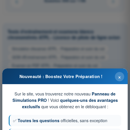
Question 648 sur 1106
Tests d'entraînement et examens blancs
chronométrés ATPL - Licence de pilote de ligne avion
Simulation d'examen ATPL - Préparation et suivi du vol
QCM d'Entraînement ATPL - Préparation et suivi du vol
Examen en PDF ATPL - Préparation et suivi du vol
×
Nouveauté : Boostez Votre Préparation !
Sur le site, vous trouverez notre nouveau
Panneau de
! Voici
Simulations PRO
quelques-uns des avantages
que vous obtenez en le débloquant :
exclusifs
✅
Toutes les questions
officielles, sans exception