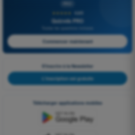
PRO
★★★★★
4,6/5
Quizvds PRO
Toutes les questions incluses
Commencer maintenant
S'inscrire à la Newsletter
L'inscription est gratuite
Télécharger applications mobiles