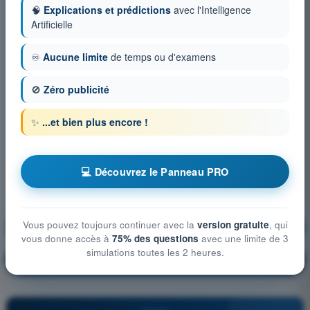
🧠
Explications et prédictions
avec l'Intelligence
Artificielle
♾️
Aucune limite
de temps ou d'examens
🚫
Zéro publicité
✨
...et bien plus encore !
💻 Découvrez le Panneau PRO
Vous pouvez toujours continuer avec la
version gratuite
, qui
Préparation et suivi du vol
S'entraîner !
vous donne accès à
75% des questions
avec une limite de 3
simulations toutes les 2 heures.
Explication de la question
🔒
PRO