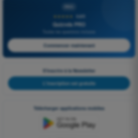
PRO
★★★★★
4,6/5
Quizvds PRO
Toutes les questions incluses
Commencer maintenant
S'inscrire à la Newsletter
L'inscription est gratuite
Télécharger applications mobiles