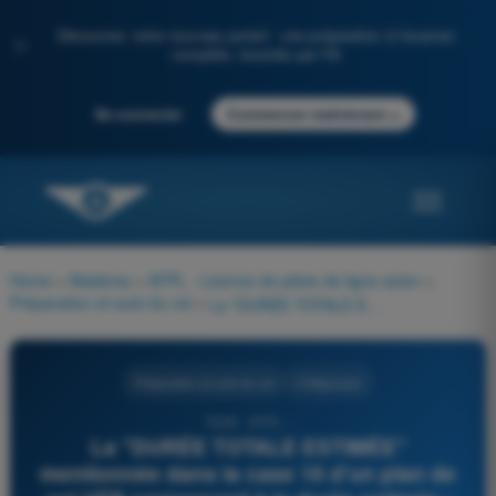
Découvrez notre nouveau portail : une préparation à l'examen
✨
complète, boostée par l'IA
→
Se connecter
Commencer maintenant
Home
>
Matières
>
ATPL - Licence de pilote de ligne avion
>
Préparation et suivi du vol
>
La "DURÉE TOTALE ESTIMÉE" mentionnée dans la case 16 d'un plan de vol VFR correspond à la durée estimée :
Préparation et suivi du vol
4 Réponses
7629 - ATPL -
La "DURÉE TOTALE ESTIMÉE"
mentionnée dans la case 16 d'un plan de