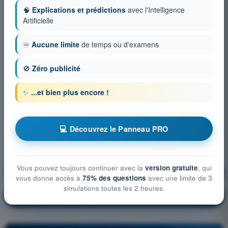
🧠
Explications et prédictions
avec l'Intelligence
Artificielle
♾️
Aucune limite
de temps ou d'examens
🚫
Zéro publicité
✨
...et bien plus encore !
💻 Découvrez le Panneau PRO
Vous pouvez toujours continuer avec la
version gratuite
, qui
Préparation et suivi du vol
S'entraîner !
vous donne accès à
75% des questions
avec une limite de 3
simulations toutes les 2 heures.
Explication de la question
🔒
PRO