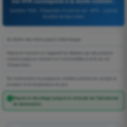
vol VFR correspond à la durée estimée :
Question 7629 - Préparation et suivi du vol - ATPL - Licence
de pilote de ligne avion
Du lâcher des freins jusqu'à l'atterrissage.
Depuis le moment où l'appareil se déplace par ses propres
moyens jusqu'au moment où il s'immobilise à la fin du vol
(Temps bloc).
De l'autonomie à la puissance croisière prenant en compte la
pression et la température du jour.
Depuis le décollage jusqu'à la verticale de l'aérodrome
de destination.