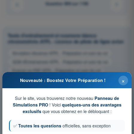
Question 898 sur 1106
Tests d'entraînement et examens blancs
chronométrés ATPL - Licence de pilote de ligne avion
Simulation d'examen ATPL - Préparation et suivi du vol
QCM d'Entraînement ATPL - Préparation et suivi du vol
Examen en PDF ATPL - Préparation et suivi du vol
×
Nouveauté : Boostez Votre Préparation !
Sur le site, vous trouverez notre nouveau
Panneau de
! Voici
Simulations PRO
quelques-uns des avantages
que vous obtenez en le débloquant :
exclusifs
✅
Toutes les questions
officielles, sans exception