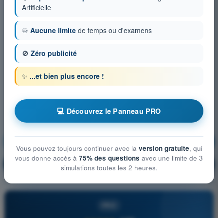
Artificielle
♾️
Aucune limite
de temps ou d'examens
🚫
Zéro publicité
✨
...et bien plus encore !
💻 Découvrez le Panneau PRO
Procédures opérationnelles
S'entraîner !
Vous pouvez toujours continuer avec la
version gratuite
, qui
vous donne accès à
75% des questions
avec une limite de 3
Explication de la question
🔒
PRO
simulations toutes les 2 heures.
PRO