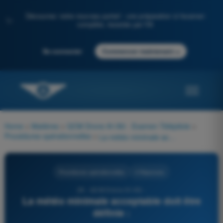
Découvrez notre nouveau portail : une préparation à l'examen
✨
complète, boostée par l'IA
→
Se connecter
Commencer maintenant
Home
>
Matières
>
QCM Drone A1/A3 - Examen Télépilote
>
Procédures opérationnelles
>
La météo minimale acceptable doit être définie :
Procédures opérationnelles
4 Réponses
29 - QCM Drone A1/A3 -
La météo minimale acceptable doit être
définie :