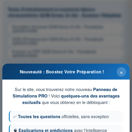
Tests d'entraînement et examens blancs
chronométrés QCM Drone A1/A3 - Examen Télépilote
Simulation d'examen QCM Drone A1/A3 - Procédures
opérationnelles
QCM d'Entraînement QCM Drone A1/A3 - Procédures
opérationnelles
Examen en PDF QCM Drone A1/A3 - Procédures
opérationnelles
×
Nouveauté : Boostez Votre Préparation !
Sur le site, vous trouverez notre nouveau
Panneau de
! Voici
Simulations PRO
quelques-uns des avantages
que vous obtenez en le débloquant :
exclusifs
✅
Toutes les questions
officielles, sans exception
🧠
Explications et prédictions
avec l'Intelligence