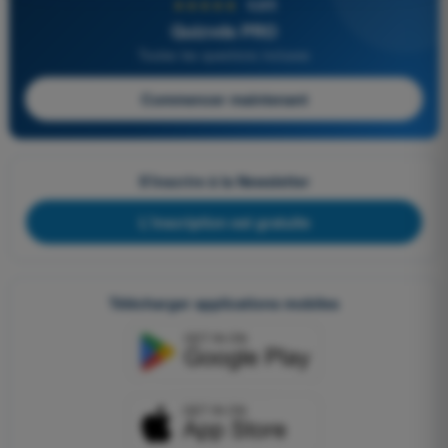
★★★★★
4,6/5
Quizvds PRO
Toutes les questions incluses
Commencer maintenant
S'inscrire à la Newsletter
L'inscription est gratuite
Télécharger applications mobiles