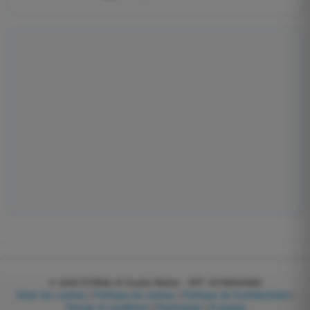
© 2026
EGWeb di Guatta Mattia - VAT: 04768540983
Gérer les cookies
|
Politique de cookies
|
Politique de Confidentialité
|
Termes et conditions
|
Partenaires
|
À propos