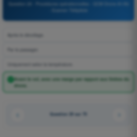
Question 29 - Procédures opérationnelles - QCM Drone A1/A3
- Examen Télépilote
Après le décollage.
Par le passager.
Uniquement selon la température.
Avant le vol, avec une marge par rapport aux limites du
drone.
Question 29 sur 75