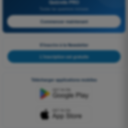
Quizvds PRO
Toutes les questions incluses
Commencer maintenant
S'inscrire à la Newsletter
L'inscription est gratuite
Télécharger applications mobiles