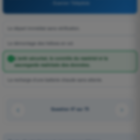
- Examen Télépilote
Le départ immédiat sans vérification.
Le démontage des hélices en vol.
L'arrêt sécurisé, le contrôle du matériel et la
sauvegarde maîtrisée des données.
La recharge d'une batterie chaude sans attente.
Question 47 sur 75