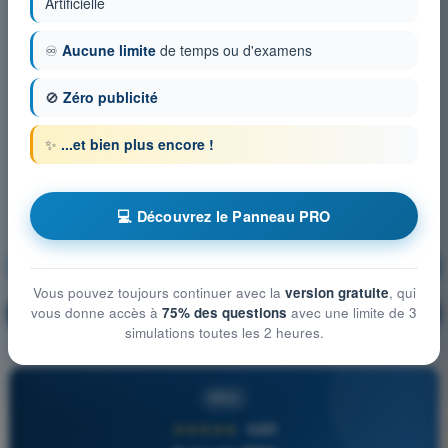
Artificielle
♾️
Aucune limite
de temps ou d'examens
🚫
Zéro publicité
✨
...et bien plus encore !
💻 Découvrez le Panneau PRO
Procédures opérationnelles
S'entraîner !
Vous pouvez toujours continuer avec la
version gratuite
, qui
Explication de la question
vous donne accès à
75% des questions
avec une limite de 3
🔒
PRO
simulations toutes les 2 heures.
PRO
★★★★★
4,6/5