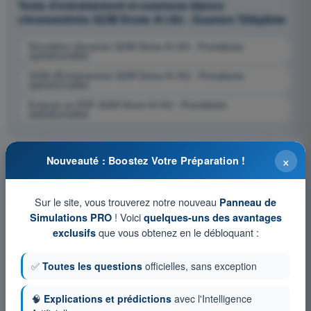
Tests d'entraînement et examens blancs
chronométrés QCM Drone A1/A3 - Examen Télépilote
Simulation d'examen QCM Drone A1/A3 - Procédures
opérationnelles
QCM d'Entraînement QCM Drone A1/A3 - Procédures
opérationnelles
Examen en PDF QCM Drone A1/A3 - Procédures
opérationnelles
×
Nouveauté : Boostez Votre Préparation !
Sur le site, vous trouverez notre nouveau
Panneau de
! Voici
Simulations PRO
quelques-uns des avantages
que vous obtenez en le débloquant :
exclusifs
✅
Toutes les questions
officielles, sans exception
🧠
Explications et prédictions
avec l'Intelligence