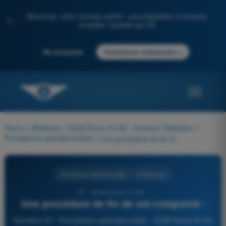
Découvrez notre nouveau portail : une préparation à l'examen
✨
complète, boostée par l'IA
→
Se connecter
Commencer maintenant
Home
>
Matières
>
QCM Drone A1/A3 - Examen Télépilote
>
Procédures opérationnelles
>
Une procédure de fin de vol comprend :
Procédures opérationnelles
4 Réponses
47 - QCM Drone A1/A3 -
Une procédure de fin de vol comprend :
Question 47 - Procédures opérationnelles - QCM Drone A1/A3