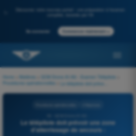
Découvrez notre nouveau portail : une préparation à l'examen
✨
complète, boostée par l'IA
→
Se connecter
Commencer maintenant
Home
>
Matières
>
QCM Drone A1/A3 - Examen Télépilote
>
Procédures opérationnelles
>
Le télépilote doit prévoir une zone d'atterrissage de secours :
Procédures opérationnelles
4 Réponses
56 - QCM Drone A1/A3 -
Le télépilote doit prévoir une zone
d'atterrissage de secours :