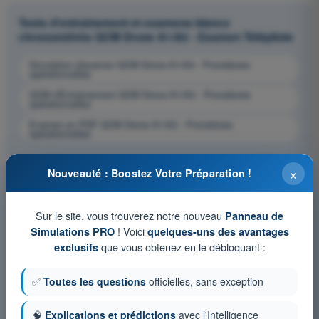
Tests d'entraînement et examens blancs
chronométrés QCM Drone A1/A3 - Examen Télépilote
Simulation d'examen QCM Drone A1/A3 - Procédures
opérationnelles
QCM d'Entraînement QCM Drone A1/A3 - Procédures
opérationnelles
Examen en PDF QCM Drone A1/A3 - Procédures
opérationnelles
×
Nouveauté : Boostez Votre Préparation !
Sur le site, vous trouverez notre nouveau
Panneau de
! Voici
Simulations PRO
quelques-uns des avantages
que vous obtenez en le débloquant :
exclusifs
✅
Toutes les questions
officielles, sans exception
🧠
Explications et prédictions
avec l'Intelligence