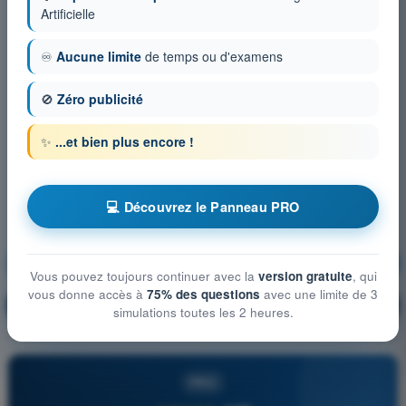
Artificielle
♾️
Aucune limite
de temps ou d'examens
🚫
Zéro publicité
✨
...et bien plus encore !
💻 Découvrez le Panneau PRO
Procédures opérationnelles
S'entraîner !
Vous pouvez toujours continuer avec la
version gratuite
, qui
vous donne accès à
75% des questions
avec une limite de 3
Explication de la question
🔒
PRO
simulations toutes les 2 heures.
PRO