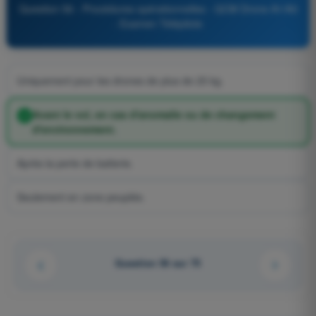
Question 56 - Procédures opérationnelles - QCM Drone A1/A3
- Examen Télépilote
Uniquement pour les drones de plus de 25 kg.
Avant le vol, en cas d'anomalie ou de changement
d'environnement.
Après la perte de batterie.
Seulement en zone peuplée.
Question 56 sur 75