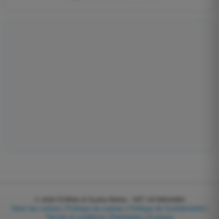
© 2026
EGWeb di Guatta Mattia - VAT: 04768540983
Gérer les cookies
|
Politique de cookies
|
Politique de Confidentialité
|
Termes et conditions
|
Partenaires
|
À propos