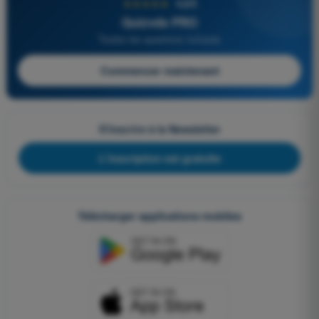
★★★★★
4,6/5
Quizvds PRO
Toutes les questions incluses
Commencer maintenant
S'inscrire à la Newsletter
L'inscription est gratuite
Télécharger applications mobiles