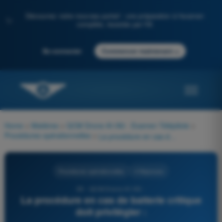
Découvrez notre nouveau portail : une préparation à l'examen
✨
complète, boostée par l'IA
→
Se connecter
Commencer maintenant
Home
>
Matières
>
QCM Drone A1/A3 - Examen Télépilote
>
Procédures opérationnelles
>
La procédure en cas de batterie critique doit privilégier :
Procédures opérationnelles
4 Réponses
65 - QCM Drone A1/A3 -
La procédure en cas de batterie critique
doit privilégier :