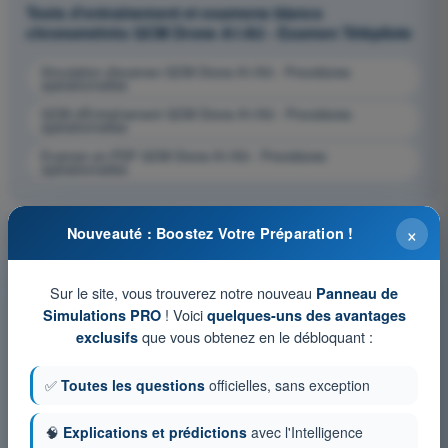
Tests d'entraînement et examens blancs
chronométrés QCM Drone A1/A3 - Examen Télépilote
Simulation d'examen QCM Drone A1/A3 - Procédures
opérationnelles
QCM d'Entraînement QCM Drone A1/A3 - Procédures
opérationnelles
Examen en PDF QCM Drone A1/A3 - Procédures
opérationnelles
×
Nouveauté : Boostez Votre Préparation !
Sur le site, vous trouverez notre nouveau
Panneau de
! Voici
Simulations PRO
quelques-uns des avantages
que vous obtenez en le débloquant :
exclusifs
✅
Toutes les questions
officielles, sans exception
🧠
Explications et prédictions
avec l'Intelligence