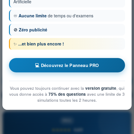
Artificielle
♾️
Aucune limite
de temps ou d'examens
🚫
Zéro publicité
✨
...et bien plus encore !
💻 Découvrez le Panneau PRO
Procédures opérationnelles
S'entraîner !
Vous pouvez toujours continuer avec la
version gratuite
, qui
vous donne accès à
75% des questions
avec une limite de 3
Explication de la question
🔒
PRO
simulations toutes les 2 heures.
PRO
★★★★★
4,6/5