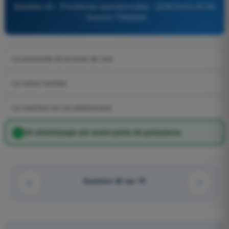
Question 65 - Procédures opérationnelles - QCM Drone A1/A3
- Examen Télépilote
La poursuite de la prise de vue.
Le retour lointain.
Le maintien en vol stationnaire.
Un atterrissage sûr avant perte de puissance.
Question 65 sur 75