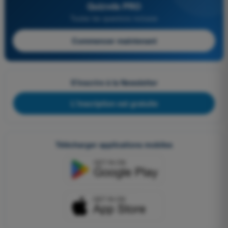
Quizvds PRO
Toutes les questions incluses
Commencer maintenant
S'inscrire à la Newsletter
L'inscription est gratuite
Télécharger applications mobiles