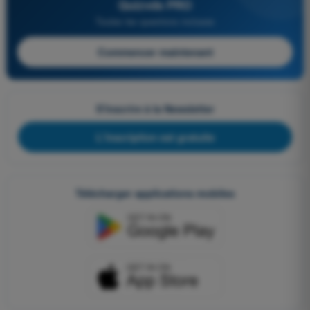
Quizvds PRO
Toutes les questions incluses
Commencer maintenant
S'inscrire à la Newsletter
L'inscription est gratuite
Télécharger applications mobiles