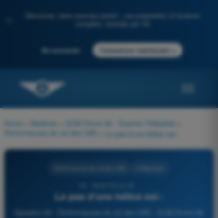
Découvrez notre nouveau portail : une préparation à l'examen
✨
complète, boostée par l'IA
→
Se connecter
Commencer maintenant
Home
>
Matières
>
QCM Drone A2 - Examen Télépilote
>
Performances de vol des UAS
>
Le pas d'une hélice est :
Performances de vol des UAS
4 Réponses
63 - QCM Drone A2 -
Le pas d'une hélice est :
Question 63 - Performances de vol des UAS - QCM Drone A2