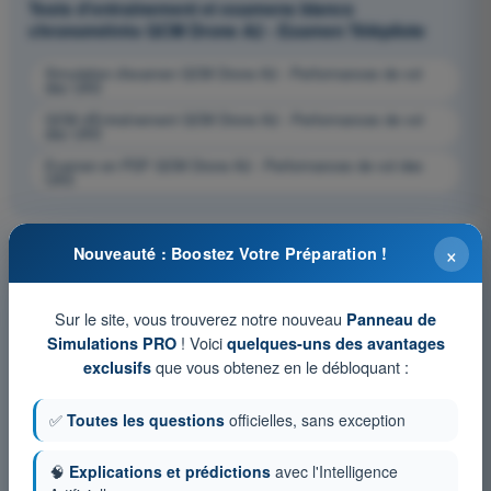
Tests d'entraînement et examens blancs
chronométrés QCM Drone A2 - Examen Télépilote
Simulation d'examen QCM Drone A2 - Performances de vol
des UAS
QCM d'Entraînement QCM Drone A2 - Performances de vol
des UAS
Examen en PDF QCM Drone A2 - Performances de vol des
UAS
×
Nouveauté : Boostez Votre Préparation !
Sur le site, vous trouverez notre nouveau
Panneau de
! Voici
Simulations PRO
quelques-uns des avantages
que vous obtenez en le débloquant :
exclusifs
✅
Toutes les questions
officielles, sans exception
🧠
Explications et prédictions
avec l'Intelligence