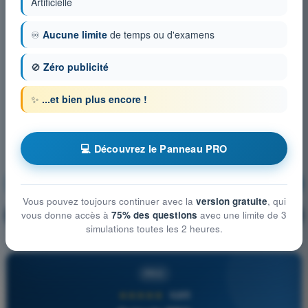
Artificielle
♾️
Aucune limite
de temps ou d'examens
🚫
Zéro publicité
✨
...et bien plus encore !
💻 Découvrez le Panneau PRO
Performances de vol des UAS
S'entraîner !
Vous pouvez toujours continuer avec la
version gratuite
, qui
Explication de la question
vous donne accès à
75% des questions
avec une limite de 3
🔒
PRO
simulations toutes les 2 heures.
PRO
★★★★★
4,6/5