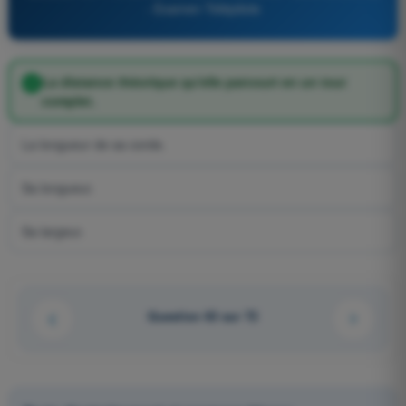
- Examen Télépilote
La distance théorique qu'elle parcourt en un tour
complet.
La longueur de sa corde.
Sa longueur.
Sa largeur.
Question 63 sur 72