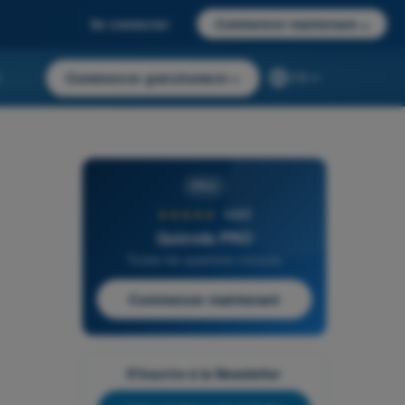
Se connecter
Commencer maintenant
→
r
Commencer gratuitement
→
FR
PRO
★★★★★
4,6/5
Quizvds PRO
Toutes les questions incluses
Commencer maintenant
S'inscrire à la Newsletter