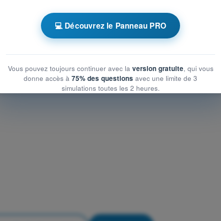
ique et opérationnelle du risque aérien
ique et opérationnelle du risque aérien
💻 Découvrez le Panneau PRO
et opérationnelle du risque aérien
Vous pouvez toujours continuer avec la
version gratuite
, qui vous
donne accès à
75% des questions
avec une limite de 3
simulations toutes les 2 heures.