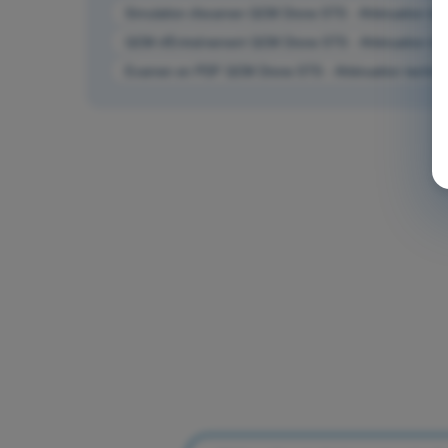
Simulation d'examen QCM Drone STS - Atténuation techn
QCM d'Entraînement QCM Drone STS - Atténuation techn
Examen en PDF QCM Drone STS - Atténuation technique 