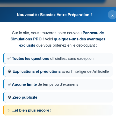
×
Nouveauté : Boostez Votre Préparation !
une veille / un compte rendu sur la fréquence publiée
S et émettant en permanence
Sur le site, vous trouverez notre nouveau
Panneau de
Simulations PRO
! Voici
quelques-uns des avantages
es avant toute pénétration
exclusifs
que vous obtenez en le débloquant :
✅
Toutes les questions
officielles, sans exception
entrée dans la zone
🧠
Explications et prédictions
avec l'Intelligence Artificielle
tion 49 sur 88
Question suivante
♾️
Aucune limite
de temps ou d'examens
🚫
Zéro publicité
 chronométrés QCM Drone STS - Examen CATS
✨
...et bien plus encore !