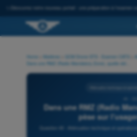
✨
Découvrez notre nouveau portail : une préparation à l'examen c
Home
>
Matières
>
QCM Drone STS - Examen CATS
>
A
Dans une RMZ (Radio Mandatory Zone), quelle obligation pèse sur l'usager de l'espace aérien ?
Atténuation technique et opérat
49 - Q
Dans une RMZ (Radio Manda
pèse sur l'usage
Question 49 - Atténuation technique et opérati