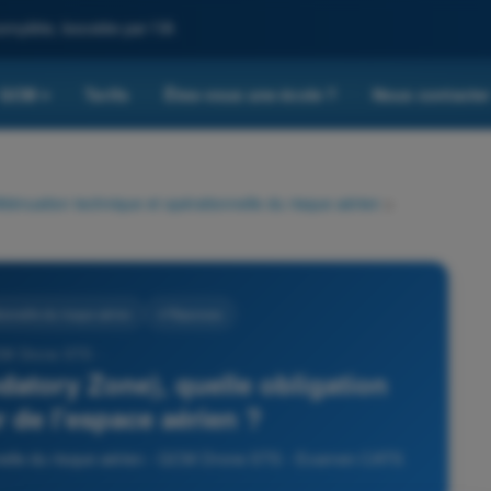
omplète, boostée par l'IA
QCM
Tarifs
Êtes-vous une école ?
Nous contacte
▾
tténuation technique et opérationnelle du risque aérien
>
ionnelle du risque aérien
4 Réponses
CM Drone STS -
tory Zone), quelle obligation
r de l'espace aérien ?
onnelle du risque aérien - QCM Drone STS - Examen CATS