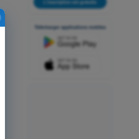
L'inscription est gratuite
Télécharger applications mobiles