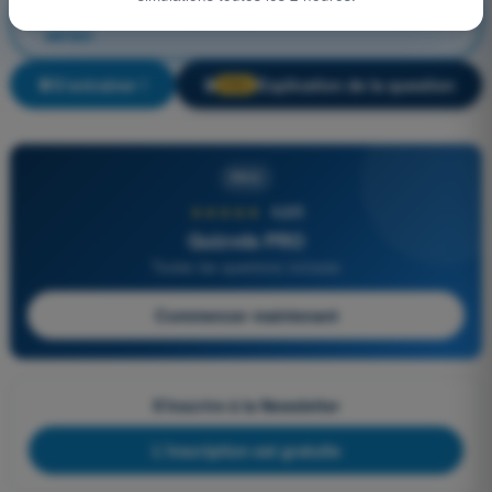
Atténuation technique et opérationnelle du risque
aérien
S'entraîner !
Explication de la question
🔒
PRO
PRO
★★★★★
4,6/5
Quizvds PRO
Toutes les questions incluses
Commencer maintenant
S'inscrire à la Newsletter
L'inscription est gratuite