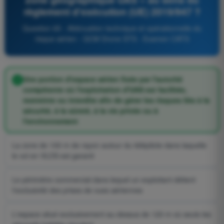
règlement d'exécution (UE) 2019/947 ?
Question 65 - Atténuation technique et opérationnelle du
risque aérien - QCM Drone STS - Examen CATS
Une portion d'espace aérien fixée par l'autorité
compétente où l'exploitation d'UAS est facilitée,
restreinte ou interdite afin de gérer les risques liés à la
sécurité, à la sûreté, à la vie privée ou à
l'environnement
La zone de 100 m de rayon autour du télépilote dans laquelle
le vol en VLOS est garanti
Le périmètre commercial dans lequel un exploitant détient
l'exclusivité des prises de vues aériennes
L'espace situé exclusivement au-dessus de 120 m où seuls les