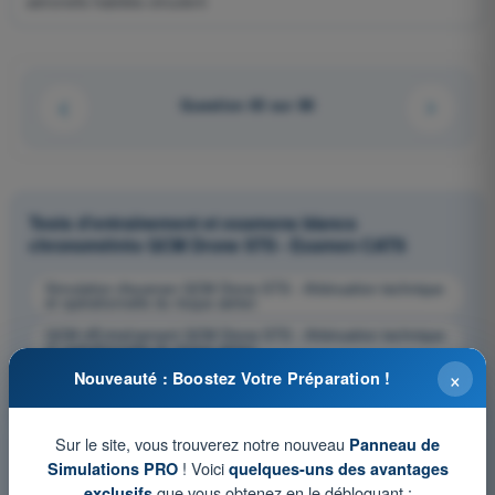
aéronefs habités circulent
Question 65 sur 88
Tests d'entraînement et examens blancs
chronométrés QCM Drone STS - Examen CATS
Simulation d'examen QCM Drone STS - Atténuation technique
et opérationnelle du risque aérien
QCM d'Entraînement QCM Drone STS - Atténuation technique
et opérationnelle du risque aérien
×
Nouveauté : Boostez Votre Préparation !
Examen en PDF QCM Drone STS - Atténuation technique et
opérationnelle du risque aérien
Sur le site, vous trouverez notre nouveau
Panneau de
! Voici
Simulations PRO
quelques-uns des avantages
que vous obtenez en le débloquant :
exclusifs