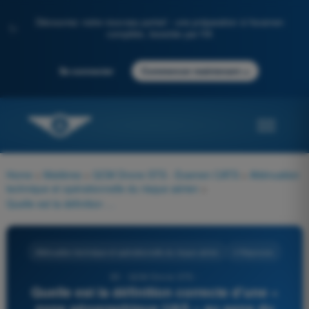
Découvrez notre nouveau portail : une préparation à l'examen
✨
complète, boostée par l'IA
→
Se connecter
Commencer maintenant
Home
>
Matières
>
QCM Drone STS - Examen CATS
>
Atténuation
technique et opérationnelle du risque aérien
>
Quelle est la définition correcte d'une « zone géographique UAS » au sens du règlement d'exécution (UE) 2019/947 ?
Atténuation technique et opérationnelle du risque aérien
4 Réponses
65 - QCM Drone STS -
Quelle est la définition correcte d'une «
zone géographique UAS » au sens du