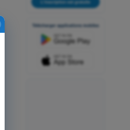
L'inscription est gratuite
Télécharger applications mobiles