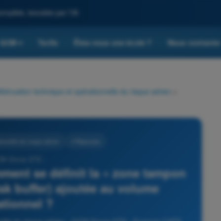
omplète, boostée par l'IA
QCM
Tarifs
Êtes-vous une école ?
Nous contacte
▾
tténuation technique et opérationnelle du risque aérien
>
ionnelle du risque aérien
4 Réponses
CM Drone STS -
mment se définit la « zone tampon
risk buffer) ajoutée au volume
ationnel ?