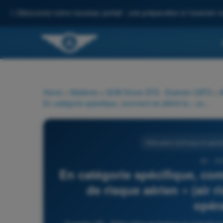
✨
Découvrez notre nouveau portail : une préparation à l'examen c
Home
>
Matières
>
QCM Drone STS - Examen CATS
>
A
En catégorie spécifique, comment se définit la « zone tampon de risque aérien » (air risk buffer) ajoutée au volume opérationnel ?
Atténuation technique et opérat
82 - Q
En catégorie spécifique, co
de risque aérien » (air 
opér