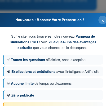
onnelle du risque aérien - QCM Drone STS - Examen CATS
×
Nouveauté : Boostez Votre Préparation !
s personnes non impliquées
olume opérationnel pour absorber les écarts de
Sur le site, vous trouverez notre nouveau
Panneau de
ec un aéronef habité pénétrant
Simulations PRO
! Voici
quelques-uns des avantages
exclusifs
que vous obtenez en le débloquant :
ent du parachute de secours
✅
Toutes les questions
officielles, sans exception
ur automatique au point de départ
🧠
Explications et prédictions
avec l'Intelligence Artificielle
♾️
Aucune limite
de temps ou d'examens
tion 82 sur 88
Question suivante
🚫
Zéro publicité