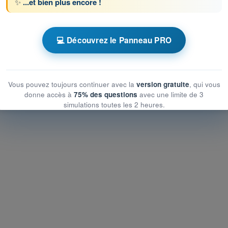
✨
...et bien plus encore !
 chronométrés QCM Drone STS - Examen CATS
ique et opérationnelle du risque aérien
💻 Découvrez le Panneau PRO
ique et opérationnelle du risque aérien
et opérationnelle du risque aérien
Vous pouvez toujours continuer avec la
version gratuite
, qui vous
donne accès à
75% des questions
avec une limite de 3
simulations toutes les 2 heures.