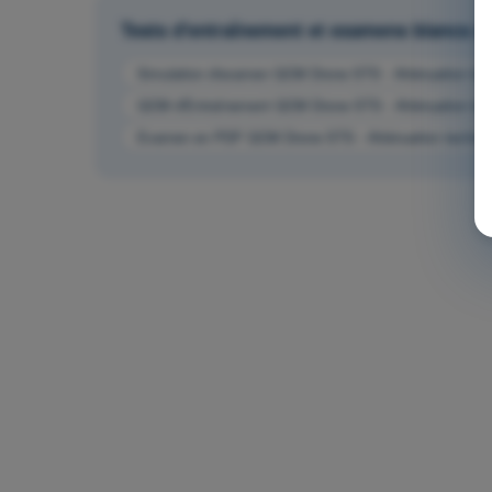
Tests d'entraînement et examens blancs
Simulation d'examen QCM Drone STS - Atténuation techn
QCM d'Entraînement QCM Drone STS - Atténuation techn
Examen en PDF QCM Drone STS - Atténuation technique 