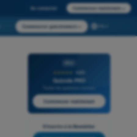
Se connecter
Commencer maintenant
→
r
Commencer gratuitement
→
FR
PRO
★★★★★
4,6/5
Quizvds PRO
Toutes les questions incluses
Commencer maintenant
S'inscrire à la Newsletter