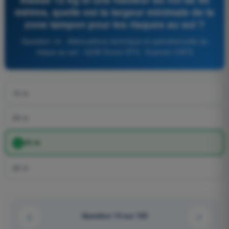
mètres, quelle est la largeur minimale de la
zone tampon pour les risques au sol ?
Question 14 - Atténuations technique et opérationnelle du
risque au sol - QCM Drone STS - Examen CATS
15 m
35 m
45 m
25 m
Question 14 sur 103