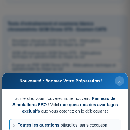
Tests d'entraînement et examens blancs
chronométrés QCM Drone STS - Examen CATS
Simulation d'examen QCM Drone STS - Atténuations
technique et opérationnelle du risque au sol
QCM d'Entraînement QCM Drone STS - Atténuations
technique et opérationnelle du risque au sol
Examen en PDF QCM Drone STS - Atténuations technique et
opérationnelle du risque au sol
×
Nouveauté : Boostez Votre Préparation !
Sur le site, vous trouverez notre nouveau
Panneau de
! Voici
Simulations PRO
quelques-uns des avantages
que vous obtenez en le débloquant :
exclusifs
✅
Toutes les questions
officielles, sans exception