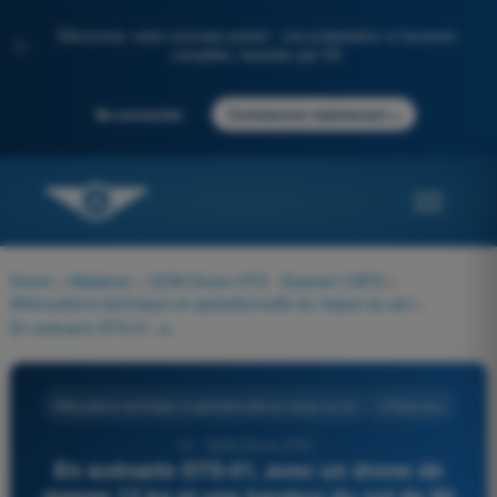
Découvrez notre nouveau portail : une préparation à l'examen
✨
complète, boostée par l'IA
→
Se connecter
Commencer maintenant
Home
>
Matières
>
QCM Drone STS - Examen CATS
>
Atténuations technique et opérationnelle du risque au sol
>
En scénario STS-01, avec un drone de masse 12 kg et une hauteur du vol de 90 mètres, quelle est la largeur minimale de la zone tampon pour les risques au sol ?
Atténuations technique et opérationnelle du risque au sol
4 Réponses
14 - QCM Drone STS -
En scénario STS-01, avec un drone de
masse 12 kg et une hauteur du vol de 90