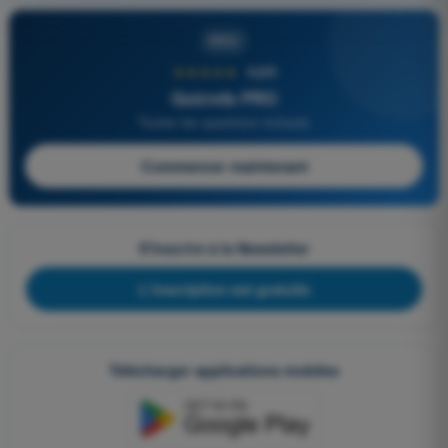
PRO
★★★★★
4,6/5
Quizvds PRO
Toutes les questions incluses
Commencer maintenant
S'inscrire à la Newsletter
L'inscription est gratuite
Télécharger applications mobiles