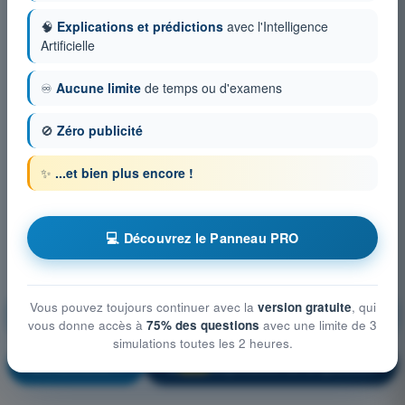
🧠
Explications et prédictions
avec l'Intelligence
Artificielle
♾️
Aucune limite
de temps ou d'examens
🚫
Zéro publicité
✨
...et bien plus encore !
💻 Découvrez le Panneau PRO
Atténuations technique et opérationnelle du risque au
Vous pouvez toujours continuer avec la
version gratuite
, qui
sol
vous donne accès à
75% des questions
avec une limite de 3
simulations toutes les 2 heures.
S'entraîner !
Explication de la question
🔒
PRO