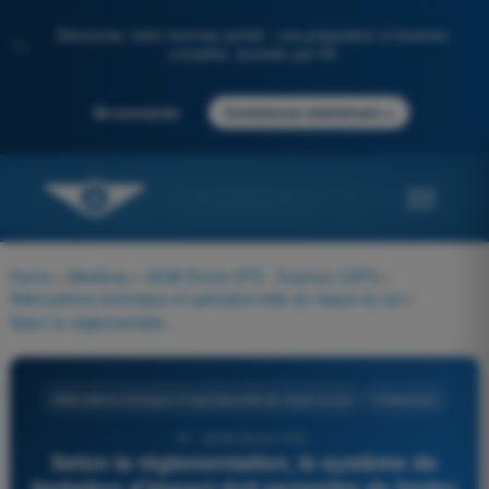
Découvrez notre nouveau portail : une préparation à l'examen
✨
complète, boostée par l'IA
→
Se connecter
Commencer maintenant
Home
>
Matières
>
QCM Drone STS - Examen CATS
>
Atténuations technique et opérationnelle du risque au sol
>
Selon la réglementation, le système de limitation d'impact doit permettre de limiter l'impact de l'aéronef télépiloté à :
Atténuations technique et opérationnelle du risque au sol
4 Réponses
19 - QCM Drone STS -
Selon la réglementation, le système de
limitation d'impact doit permettre de limiter