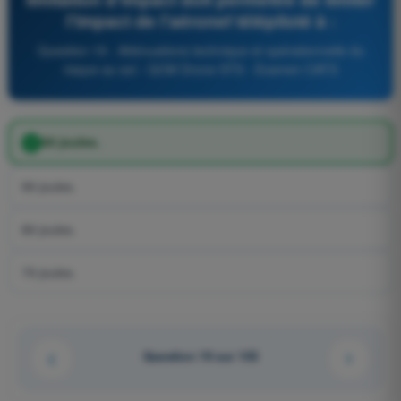
l'impact de l'aéronef télépiloté à :
Question 19 - Atténuations technique et opérationnelle du
risque au sol - QCM Drone STS - Examen CATS
69 joules.
99 joules.
89 joules.
79 joules.
Question 19 sur 103