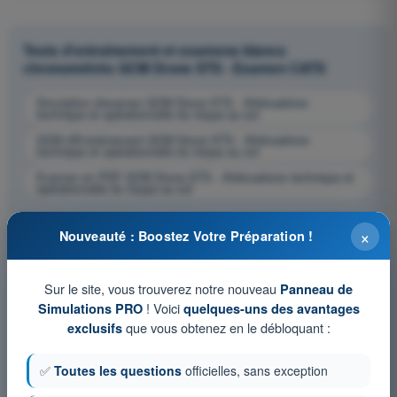
Tests d'entraînement et examens blancs
chronométrés QCM Drone STS - Examen CATS
Simulation d'examen QCM Drone STS - Atténuations
technique et opérationnelle du risque au sol
QCM d'Entraînement QCM Drone STS - Atténuations
technique et opérationnelle du risque au sol
Examen en PDF QCM Drone STS - Atténuations technique et
opérationnelle du risque au sol
×
Nouveauté : Boostez Votre Préparation !
Sur le site, vous trouverez notre nouveau
Panneau de
! Voici
Simulations PRO
quelques-uns des avantages
que vous obtenez en le débloquant :
exclusifs
✅
Toutes les questions
officielles, sans exception