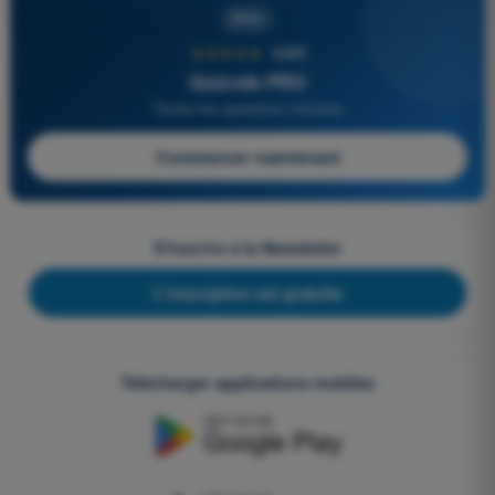
PRO
★★★★★
4,6/5
Quizvds PRO
Toutes les questions incluses
Commencer maintenant
S'inscrire à la Newsletter
L'inscription est gratuite
Télécharger applications mobiles