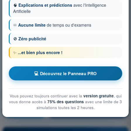
🧠
Explications et prédictions
avec l'Intelligence
Artificielle
♾️
Aucune limite
de temps ou d'examens
🚫
Zéro publicité
✨
...et bien plus encore !
💻 Découvrez le Panneau PRO
Atténuations technique et opérationnelle du risque au
Vous pouvez toujours continuer avec la
version gratuite
, qui
sol
vous donne accès à
75% des questions
avec une limite de 3
simulations toutes les 2 heures.
S'entraîner !
Explication de la question
🔒
PRO