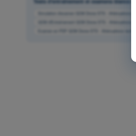
Tests d'entraînement et examens blancs
Simulation d'examen QCM Drone STS - Atténuations tech
QCM d'Entraînement QCM Drone STS - Atténuations tech
Examen en PDF QCM Drone STS - Atténuations technique