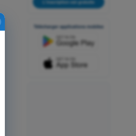
L'inscription est gratuite
Télécharger applications mobiles