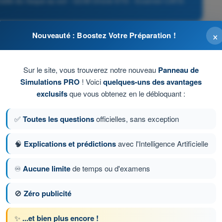
onnelle du risque au sol - QCM Drone STS - Examen CATS
×
Nouveauté : Boostez Votre Préparation !
Sur le site, vous trouverez notre nouveau
Panneau de
Simulations PRO
! Voici
quelques-uns des avantages
exclusifs
que vous obtenez en le débloquant :
✅
Toutes les questions
officielles, sans exception
🧠
Explications et prédictions
avec l'Intelligence Artificielle
♾️
Aucune limite
de temps ou d'examens
ion 44 sur 103
Question suivante
🚫
Zéro publicité
✨
...et bien plus encore !