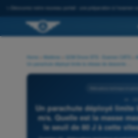
✨
Découvrez notre nouveau portail : une préparation à l'examen c
Home
>
Matières
>
QCM Drone STS - Examen CATS
>
A
Un parachute déployé limite la vitesse de descente à environ 5 m/s. Quelle est la masse maximale du drone pour rester sous le seuil de 80 J à cette vitesse de descente (Ec = ½·m·v²) ?
Atténuations technique et opérat
44 - Q
Un parachute déployé limite 
m/s. Quelle est la masse ma
le seuil de 80 J à cette vi