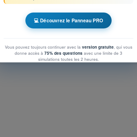
 chronométrés QCM Drone STS - Examen CATS
nique et opérationnelle du risque au sol
💻 Découvrez le Panneau PRO
nique et opérationnelle du risque au sol
 et opérationnelle du risque au sol
Vous pouvez toujours continuer avec la
version gratuite
, qui vous
donne accès à
75% des questions
avec une limite de 3
simulations toutes les 2 heures.