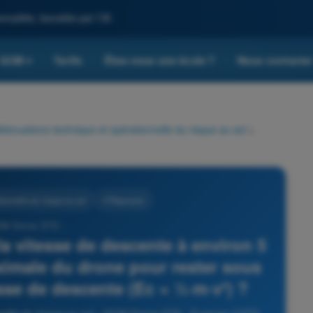
omplète, boostée par l'IA
QCM
Tarifs
Êtes-vous une école ?
Nous contacte
▾
tténuations technique et opérationnelle du risque au sol
>
ionnelle du risque au sol
4 Réponses
CM Drone STS -
la vitesse de descente à environ 5
ximale du drone pour rester sous
tesse de descente (Ec = ½·m·v²) ?