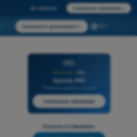
Se connecter
Commencer maintenant
→
r
Commencer gratuitement
→
FR
PRO
★★★★★
4,6/5
Quizvds PRO
Toutes les questions incluses
Commencer maintenant
S'inscrire à la Newsletter