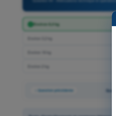
Question 44 - Atténuations technique et opérati
Environ 6,4 kg
Environ 3,2 kg
Environ 16 kg
Environ 2 kg
Question précédente
Quest