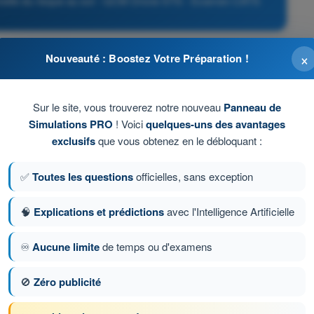
onnelle du risque au sol - QCM Drone STS - Examen CATS
×
Nouveauté : Boostez Votre Préparation !
inale sous voilure est nettement plus faible que la
Sur le site, vous trouverez notre nouveau
Panneau de
rachute ajoute de la masse apparente
Simulations PRO
! Voici
quelques-uns des avantages
exclusifs
que vous obtenez en le débloquant :
à protéger l'aéronef
✅
Toutes les questions
officielles, sans exception
 drone est inférieure à 250 g
🧠
Explications et prédictions
avec l'Intelligence Artificielle
♾️
Aucune limite
de temps ou d'examens
ion 48 sur 103
Question suivante
🚫
Zéro publicité