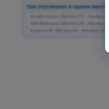
Tests d'entraînement et examens blancs
Simulation d'examen QCM Drone STS - Atténuations tech
QCM d'Entraînement QCM Drone STS - Atténuations tech
Examen en PDF QCM Drone STS - Atténuations technique