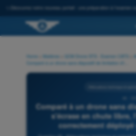
✨
Découvrez notre nouveau portail : une préparation à l'examen c
Home
>
Matières
>
QCM Drone STS - Examen CATS
>
A
Comparé à un drone sans dispositif de limitation d'impact qui s'écrase en chute libre, l'effet attendu d'un parachute correctement déployé sur l'énergie d'impact est :
Atténuations technique et opérat
48 - Q
Comparé à un drone sans disp
s'écrase en chute libre, 
correctement déployé s