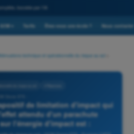
omplète, boostée par l'IA
QCM
Tarifs
Êtes-vous une école ?
Nous contacte
▾
tténuations technique et opérationnelle du risque au sol
>
ionnelle du risque au sol
4 Réponses
CM Drone STS -
ositif de limitation d'impact qui
l'effet attendu d'un parachute
ur l'énergie d'impact est :