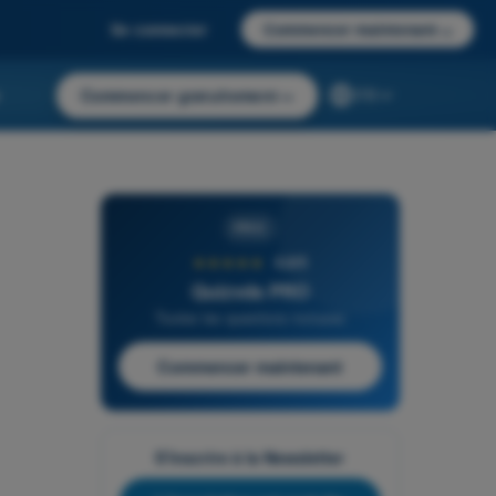
Se connecter
Commencer maintenant
→
r
Commencer gratuitement
→
FR
PRO
★★★★★
4,6/5
Quizvds PRO
Toutes les questions incluses
Commencer maintenant
S'inscrire à la Newsletter