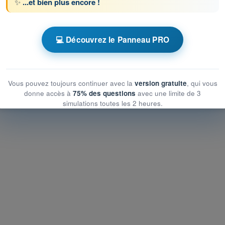
✨
...et bien plus encore !
 chronométrés QCM Drone STS - Examen CATS
nique et opérationnelle du risque au sol
💻 Découvrez le Panneau PRO
nique et opérationnelle du risque au sol
 et opérationnelle du risque au sol
Vous pouvez toujours continuer avec la
version gratuite
, qui vous
donne accès à
75% des questions
avec une limite de 3
simulations toutes les 2 heures.