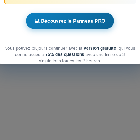
 chronométrés QCM Drone STS - Examen CATS
nique et opérationnelle du risque au sol
💻 Découvrez le Panneau PRO
nique et opérationnelle du risque au sol
 et opérationnelle du risque au sol
Vous pouvez toujours continuer avec la
version gratuite
, qui vous
donne accès à
75% des questions
avec une limite de 3
simulations toutes les 2 heures.