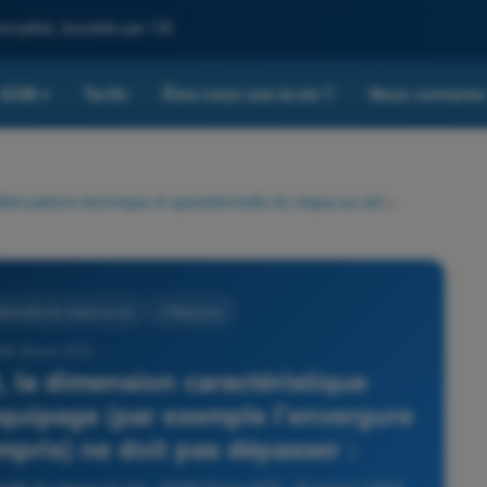
omplète, boostée par l'IA
QCM
Tarifs
Êtes-vous une école ?
Nous contacte
▾
tténuations technique et opérationnelle du risque au sol
>
ionnelle du risque au sol
4 Réponses
CM Drone STS -
, la dimension caractéristique
équipage (par exemple l'envergure
mpris) ne doit pas dépasser :