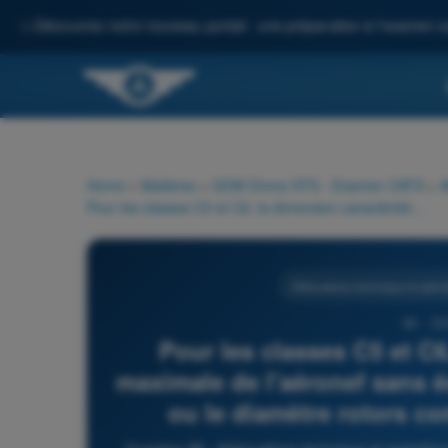
✨
Découvrez notre nouveau portail : une préparation à l'examen c
Home
>
Matières
>
QCM Drone STS - Examen CATS
>
A
Pour les classes C5 et C6, la dimension caractéristique maximale de l'aéronef sans équipage (par exemple l'envergure ou le diamètre rotors compris) ne doit pas dépasser :
Atténuations technique et opérat
86 - Q
Pour les classes C5 et C6
maximale de l'aéronef sans 
ou le diamètre rotors co