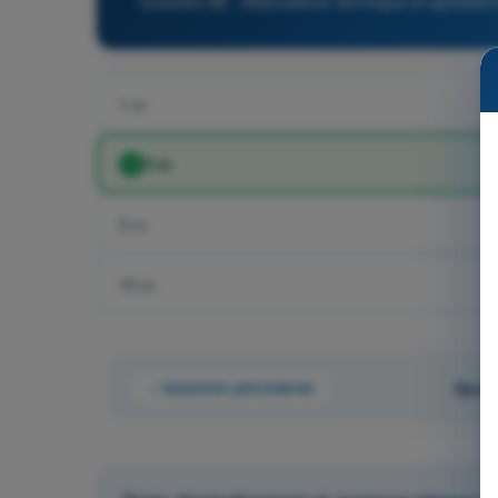
Question 86 - Atténuations technique et opérati
1 m
3 m
5 m
10 m
Question précédente
Quest