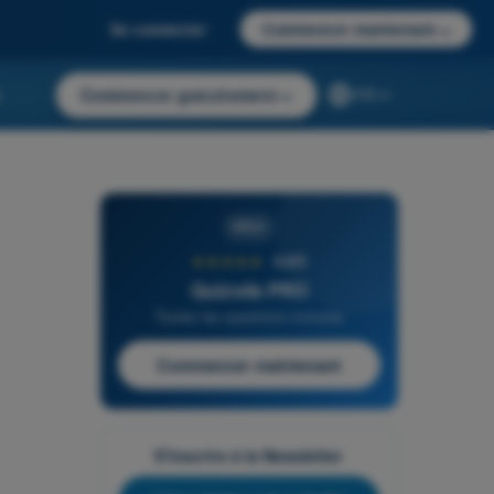
Se connecter
Commencer maintenant
→
r
Commencer gratuitement
→
FR
PRO
★★★★★
4,6/5
Quizvds PRO
Toutes les questions incluses
Commencer maintenant
S'inscrire à la Newsletter