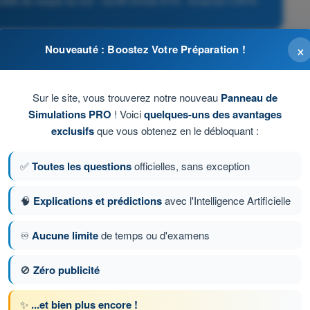
onnelle du risque au sol - QCM Drone STS - Examen CATS
×
Nouveauté : Boostez Votre Préparation !
Sur le site, vous trouverez notre nouveau
Panneau de
Simulations PRO
! Voici
quelques-uns des avantages
exclusifs
que vous obtenez en le débloquant :
✅
Toutes les questions
officielles, sans exception
🧠
Explications et prédictions
avec l'Intelligence Artificielle
♾️
Aucune limite
de temps ou d'examens
ion 86 sur 103
Question suivante
🚫
Zéro publicité
✨
...et bien plus encore !