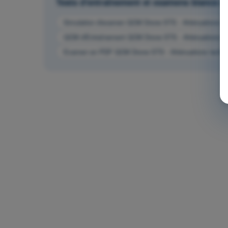
Tests d'entraînement et examens blancs
Simulation d'examen QCM Drone STS - Atténuations tech
QCM d'Entraînement QCM Drone STS - Atténuations tech
Examen en PDF QCM Drone STS - Atténuations technique