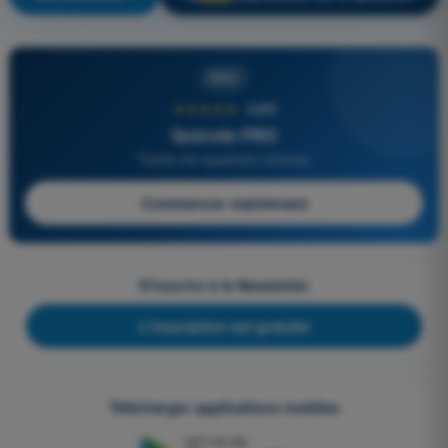
PRO
★★★★★
4,6/5
Quizvds PRO
Toutes les questions incluses
Commencer maintenant
S'inscrire à la Newsletter
L'inscription est gratuite
Télécharger applications mobiles