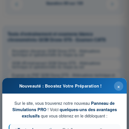
Question 89 sur 103
Tests d'entraînement et examens blancs
chronométrés QCM Drone STS - Examen CATS
Simulation d'examen QCM Drone STS - Atténuations
technique et opérationnelle du risque au sol
QCM d'Entraînement QCM Drone STS - Atténuations
technique et opérationnelle du risque au sol
Examen en PDF QCM Drone STS - Atténuations technique et
opérationnelle du risque au sol
×
Nouveauté : Boostez Votre Préparation !
Sur le site, vous trouverez notre nouveau
Panneau de
! Voici
Simulations PRO
quelques-uns des avantages
que vous obtenez en le débloquant :
exclusifs