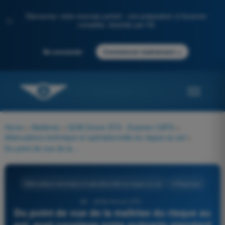
Découvrez notre nouveau portail : une préparation à l'examen
✨
complète, boostée par l'IA
→
Se connecter
Commencer maintenant
Home
>
Matières
>
QCM Drone STS - Examen CATS
>
Atténuations technique et opérationnelle du risque au sol
>
Du point de vue de la maîtrise du risque au sol, quel couplage entre scénario standard et classe de drone est correct ?
Atténuations technique et opérationnelle du risque au sol
4 Réponses
89 - QCM Drone STS -
Du point de vue de la maîtrise du risque au
sol, quel couplage entre scénario standard