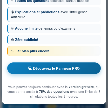
✅
Toutes les questions
officielles, sans exception
🧠
Explications et prédictions
avec l'Intelligence
Artificielle
♾️
Aucune limite
de temps ou d'examens
🚫
Zéro publicité
✨
...et bien plus encore !
💻 Découvrez le Panneau PRO
Vous pouvez toujours continuer avec la
version gratuite
, qui
Atténuations technique et opérationnelle du risque au
vous donne accès à
75% des questions
avec une limite de 3
sol
simulations toutes les 2 heures.
S'entraîner !
Explication de la question
🔒
PRO