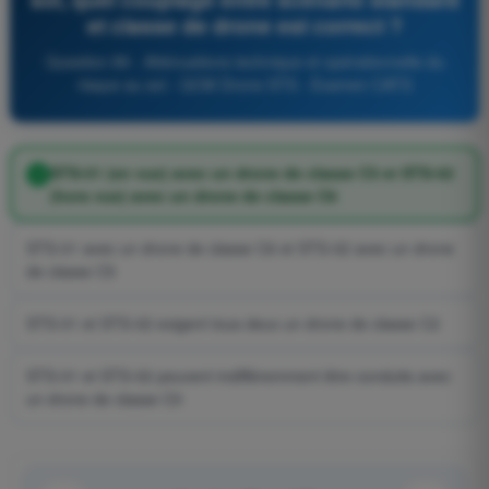
et classe de drone est correct ?
Question 89 - Atténuations technique et opérationnelle du
risque au sol - QCM Drone STS - Examen CATS
STS-01 (en vue) avec un drone de classe C5 et STS-02
(hors vue) avec un drone de classe C6
STS-01 avec un drone de classe C6 et STS-02 avec un drone
de classe C5
STS-01 et STS-02 exigent tous deux un drone de classe C2
STS-01 et STS-02 peuvent indifféremment être conduits avec
un drone de classe C0