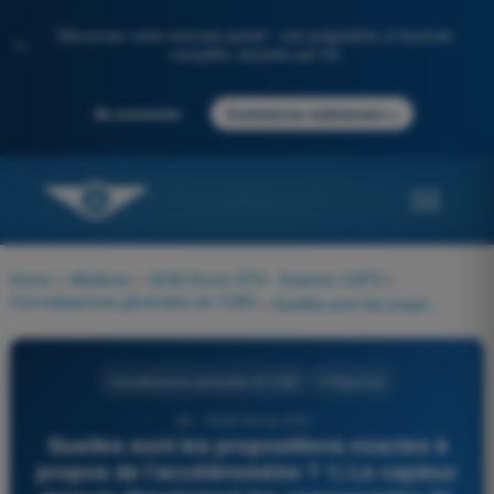
Découvrez notre nouveau portail : une préparation à l'examen
✨
complète, boostée par l'IA
→
Se connecter
Commencer maintenant
Home
>
Matières
>
QCM Drone STS - Examen CATS
>
Connaissances générales de l’UAS
>
Quelles sont les propositions exactes à propos de l’accéléromètre ? 1) Le capteur mesure directement les composantes de l’accélération de la pesanteur dans le repère lié au drone 2) Le capteur mesure directement les composantes de l’accélération de l’appareil dans le repère lié au drone
Connaissances générales de l’UAS
4 Réponses
45 - QCM Drone STS -
Quelles sont les propositions exactes à
propos de l’accéléromètre ? 1) Le capteur