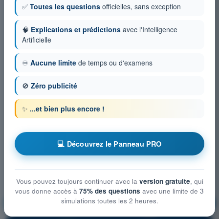
✅
Toutes les questions
officielles, sans exception
🧠
Explications et prédictions
avec l'Intelligence
Artificielle
♾️
Aucune limite
de temps ou d'examens
🚫
Zéro publicité
✨
...et bien plus encore !
💻 Découvrez le Panneau PRO
Vous pouvez toujours continuer avec la
version gratuite
, qui
vous donne accès à
75% des questions
avec une limite de 3
simulations toutes les 2 heures.
Connaissances générales de l’UAS
S'entraîner !