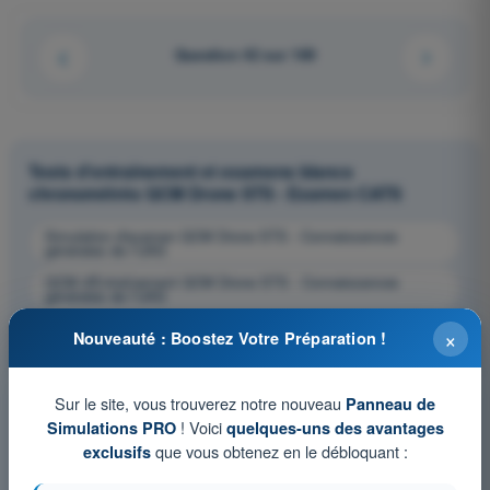
Question 42 sur 169
Tests d'entraînement et examens blancs
chronométrés QCM Drone STS - Examen CATS
Simulation d'examen QCM Drone STS - Connaissances
générales de l’UAS
QCM d'Entraînement QCM Drone STS - Connaissances
générales de l’UAS
Examen en PDF QCM Drone STS - Connaissances générales
×
Nouveauté : Boostez Votre Préparation !
de l’UAS
Sur le site, vous trouverez notre nouveau
Panneau de
! Voici
Simulations PRO
quelques-uns des avantages
que vous obtenez en le débloquant :
exclusifs