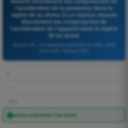
mesure directement les composantes de
l’accélération de la pesanteur dans le
repère lié au drone 2) Le capteur mesure
directement les composantes de
l’accélération de l’appareil dans le repère
lié au drone
Question 45 - Connaissances générales de l’UAS - QCM
Drone STS - Examen CATS
2
1
1 et 2
aucune proposition n’est exacte