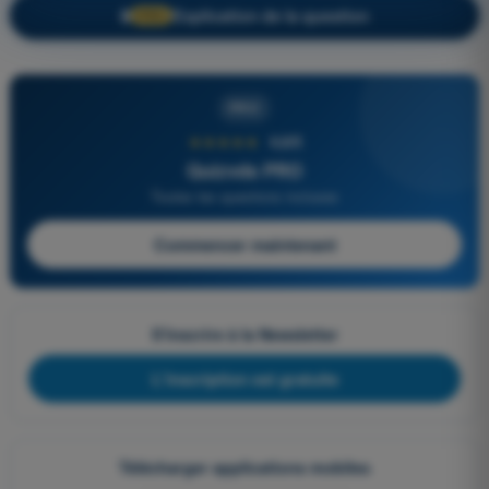
Explication de la question
🔒
PRO
PRO
★★★★★
4,6/5
Quizvds PRO
Toutes les questions incluses
Commencer maintenant
S'inscrire à la Newsletter
L'inscription est gratuite
Télécharger applications mobiles