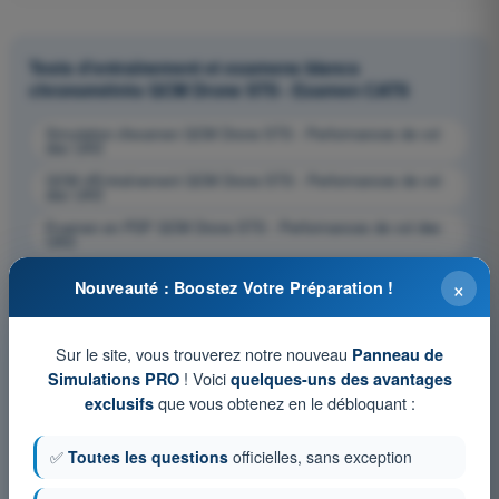
Tests d'entraînement et examens blancs
chronométrés QCM Drone STS - Examen CATS
Simulation d'examen QCM Drone STS - Performances de vol
des UAS
QCM d'Entraînement QCM Drone STS - Performances de vol
des UAS
Examen en PDF QCM Drone STS - Performances de vol des
UAS
×
Nouveauté : Boostez Votre Préparation !
Sur le site, vous trouverez notre nouveau
Panneau de
! Voici
Simulations PRO
quelques-uns des avantages
que vous obtenez en le débloquant :
exclusifs
✅
Toutes les questions
officielles, sans exception