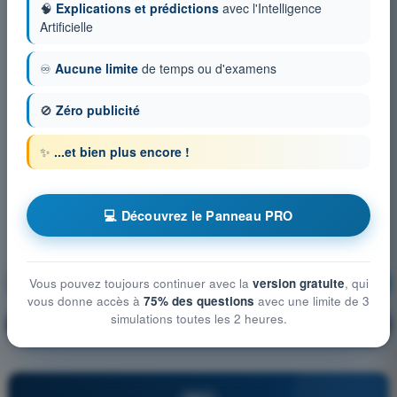
🧠
Explications et prédictions
avec l'Intelligence
Artificielle
♾️
Aucune limite
de temps ou d'examens
🚫
Zéro publicité
✨
...et bien plus encore !
💻 Découvrez le Panneau PRO
Performances de vol des UAS
S'entraîner !
Vous pouvez toujours continuer avec la
version gratuite
, qui
vous donne accès à
75% des questions
avec une limite de 3
simulations toutes les 2 heures.
Explication de la question
🔒
PRO