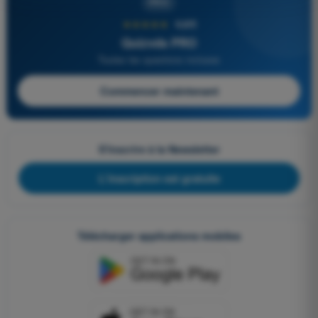
PRO
★★★★★
4,6/5
Quizvds PRO
Toutes les questions incluses
Commencer maintenant
S'inscrire à la Newsletter
L'inscription est gratuite
Télécharger applications mobiles