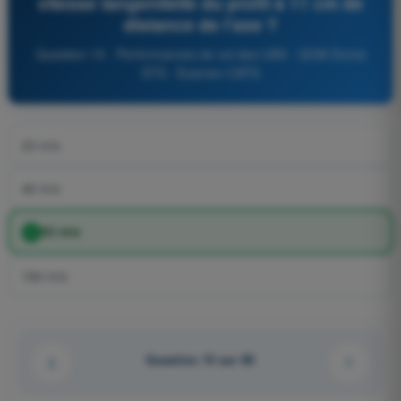
vitesse tangentielle du profil à 11 cm de
distance de l’axe ?
Question 15 - Performances de vol des UAS - QCM Drone
STS - Examen CATS
23 m/s
46 m/s
92 m/s
184 m/s
Question 15 sur 85