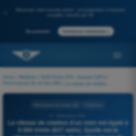
Découvrez notre nouveau portail : une préparation à l'examen
✨
complète, boostée par l'IA
→
Se connecter
Commencer maintenant
Home
>
Matières
>
QCM Drone STS - Examen CATS
>
Performances de vol des UAS
>
La vitesse de rotation d’un rotor est égale à 8 000 tr/min (837 rad/s). Quelle est la vitesse tangentielle du profil à 11 cm de distance de l’axe ?
Performances de vol des UAS
4 Réponses
15 - QCM Drone STS -
La vitesse de rotation d’un rotor est égale à
8 000 tr/min (837 rad/s). Quelle est la