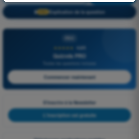
Explication de la question
🔒
PRO
PRO
★★★★★
4,6/5
Quizvds PRO
Toutes les questions incluses
Commencer maintenant
S'inscrire à la Newsletter
L'inscription est gratuite