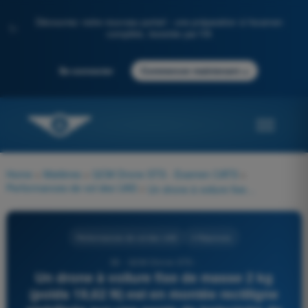
Découvrez notre nouveau portail : une préparation à l'examen
✨
complète, boostée par l'IA
→
Se connecter
Commencer maintenant
Home
>
Matières
>
QCM Drone STS - Examen CATS
>
Performances de vol des UAS
>
Un drone à voilure fixe de masse 2 kg (poids 19,62 N) est en montée rectiligne stabilisée sur une pente de trajectoire de 10°. La traînée étant égale à 2 N, quelles sont les valeurs respectives de la portance et de la traction ? 1) Portance légèrement supérieure à 19,62 N 2) Portance légèrement inférieure à 19,62 N 3) Traction égale à 2 N 4) Traction égale à 5,4 N
Performances de vol des UAS
4 Réponses
36 - QCM Drone STS -
Un drone à voilure fixe de masse 2 kg
(poids 19,62 N) est en montée rectiligne