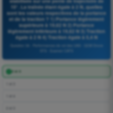
stabilisée sur une pente de trajectoire de
10°. La traînée étant égale à 2 N, quelles
sont les valeurs respectives de la portance
et de la traction ? 1) Portance légèrement
supérieure à 19,62 N 2) Portance
légèrement inférieure à 19,62 N 3) Traction
égale à 2 N 4) Traction égale à 5,4 N
Question 36 - Performances de vol des UAS - QCM Drone
STS - Examen CATS
2 et 4
1 et 3
1 et 4
2 et 3