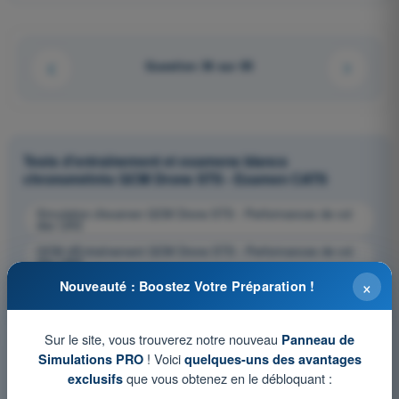
Question 36 sur 85
Tests d'entraînement et examens blancs
chronométrés QCM Drone STS - Examen CATS
Simulation d'examen QCM Drone STS - Performances de vol
des UAS
QCM d'Entraînement QCM Drone STS - Performances de vol
des UAS
×
Nouveauté : Boostez Votre Préparation !
Examen en PDF QCM Drone STS - Performances de vol des
UAS
Sur le site, vous trouverez notre nouveau
Panneau de
! Voici
Simulations PRO
quelques-uns des avantages
que vous obtenez en le débloquant :
exclusifs