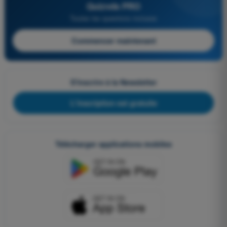
Quizvds PRO
Toutes les questions incluses
Commencer maintenant
S'inscrire à la Newsletter
L'inscription est gratuite
Télécharger applications mobiles