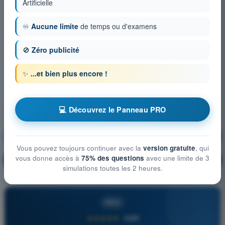
Artificielle
♾️
Aucune limite
de temps ou d'examens
🚫
Zéro publicité
✨
...et bien plus encore !
💻 Découvrez le Panneau PRO
Performances de vol des UAS
S'entraîner !
Vous pouvez toujours continuer avec la
version gratuite
, qui
vous donne accès à
75% des questions
avec une limite de 3
Explication de la question
🔒
PRO
simulations toutes les 2 heures.
PRO
★★★★★
4,6/5