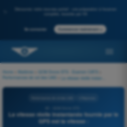
Découvrez notre nouveau portail : une préparation à l'examen
✨
complète, boostée par l'IA
→
Se connecter
Commencer maintenant
Home
>
Matières
>
QCM Drone STS - Examen CATS
>
Performances de vol des UAS
>
La vitesse réelle instantanée fournie par le GPS est la vitesse :
Performances de vol des UAS
4 Réponses
80 - QCM Drone STS -
La vitesse réelle instantanée fournie par le
GPS est la vitesse :