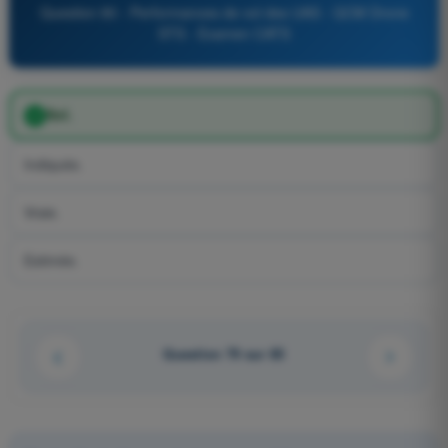
Question 80 - Performances de vol des UAS - QCM Drone
STS - Examen CATS
Sol.
Indiquée.
Vraie.
Estimée.
Question 79 sur 85