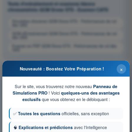
Tests d'entraînement et examens blancs
chronométrés QCM Drone STS - Examen CATS
Simulation d'examen QCM Drone STS - Performances de vol
des UAS
QCM d'Entraînement QCM Drone STS - Performances de vol
des UAS
Examen en PDF QCM Drone STS - Performances de vol des
UAS
×
Nouveauté : Boostez Votre Préparation !
Sur le site, vous trouverez notre nouveau
Panneau de
! Voici
Simulations PRO
quelques-uns des avantages
que vous obtenez en le débloquant :
exclusifs
✅
Toutes les questions
officielles, sans exception
🧠
Explications et prédictions
avec l'Intelligence