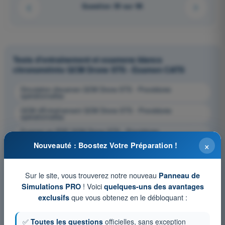
Question 39 sur 96
Tests d'entraînement et examens blancs
chronométrés QCM Drone STS - Examen CATS
Simulation d'examen QCM Drone STS - Procédures
opérationnelles
QCM d'Entraînement QCM Drone STS - Procédures
opérationnelles
Examen en PDF QCM Drone STS - Procédures
opérationnelles
×
Nouveauté : Boostez Votre Préparation !
Sur le site, vous trouverez notre nouveau
Panneau de
! Voici
Simulations PRO
quelques-uns des avantages
que vous obtenez en le débloquant :
exclusifs
✅
Toutes les questions
officielles, sans exception