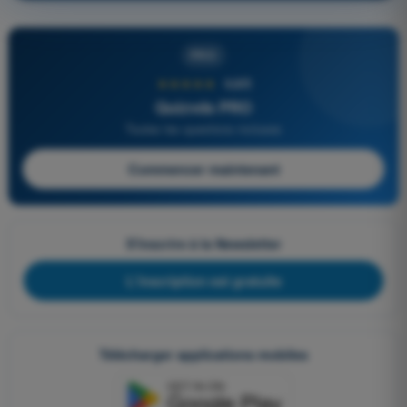
PRO
★★★★★
4,6/5
Quizvds PRO
Toutes les questions incluses
Commencer maintenant
S'inscrire à la Newsletter
L'inscription est gratuite
Télécharger applications mobiles