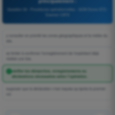
principalement :
Question 39 - Procédures opérationnelles - QCM Drone STS -
Examen CATS
y consulter en priorité les zones géographiques et la météo du
site.
se limiter à confirmer l’enregistrement de l’exploitant déjà
réalisé une fois.
vérifier les démarches, enregistrements ou
déclarations nécessaires selon l’opération.
supposer que la déclaration n’est requise qu’après le premier
vol.