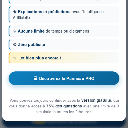
🧠
Explications et prédictions
avec l'Intelligence
Artificielle
♾️
Aucune limite
de temps ou d'examens
🚫
Zéro publicité
✨
...et bien plus encore !
💻 Découvrez le Panneau PRO
Vous pouvez toujours continuer avec la
version gratuite
, qui
vous donne accès à
75% des questions
avec une limite de 3
Procédures opérationnelles
S'entraîner !
simulations toutes les 2 heures.
Explication de la question
🔒
PRO