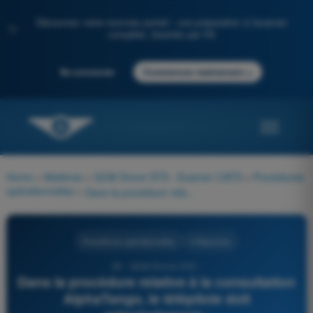
Découvrez notre nouveau portail : une préparation à l'examen
✨
complète, boostée par l'IA
→
Se connecter
Commencer maintenant
Home
>
Matières
>
QCM Drone STS - Examen CATS
>
Procédures
opérationnelles
>
Dans la procédure relative à la consultation AlphaTango, le télépilote doit principalement :
Procédures opérationnelles
4 Réponses
39 - QCM Drone STS -
Dans la procédure relative à la consultation
AlphaTango, le télépilote doit