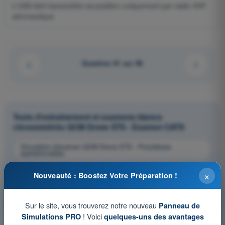
L'UAS doit transmettre sa position uniquement par radio VHF
aéronautique
Question 61 sur 96
Tests d'entraînement et examens blancs
chronométrés QCM Drone STS - Examen CATS
Simulation d'examen QCM Drone STS - Procédures
opérationnelles
QCM d'Entraînement QCM Drone STS - Procédures
×
opérationnelles
Nouveauté : Boostez Votre Préparation !
Examen en PDF QCM Drone STS - Procédures
opérationnelles
Sur le site, vous trouverez notre nouveau
Panneau de
! Voici
Simulations PRO
quelques-uns des avantages