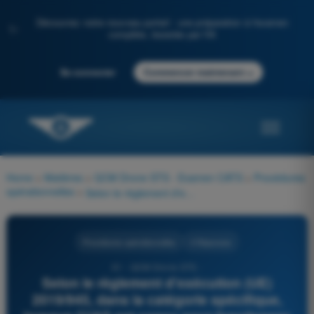
Découvrez notre nouveau portail : une préparation à l'examen
✨
complète, boostée par l'IA
→
Se connecter
Commencer maintenant
Home
>
Matières
>
QCM Drone STS - Examen CATS
>
Procédures
opérationnelles
>
Selon le règlement d'exécution (UE) 2019/945, dans la catégorie spécifique, lorsque l'UAS est conçu pour fonctionner avec une liaison de commande et de contrôle (C2), quelle exigence s'applique en cas de perte de cette liaison ?
Procédures opérationnelles
4 Réponses
61 - QCM Drone STS -
Selon le règlement d'exécution (UE)
2019/945, dans la catégorie spécifique,