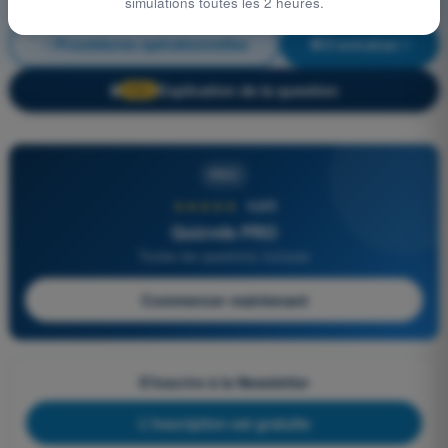
simulations toutes les 2 heures.
Procédures opérationnelles
S'entraîner !
Explication de la question
🔒
PRO
PRO
★★★★★
4,6/5
Quizvds PRO
Toutes les questions incluses
Commencer maintenant
S'inscrire à la Newsletter
L'inscription est gratuite