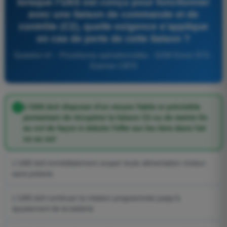
lorsque l'UAS est conçu pour fonctionner
avec une liaison de commande et de
contrôle (C2), quelle exigence s'applique
en cas de perte de cette liaison ?
Question 61 - Procédures opérationnelles - QCM Drone STS -
Examen CATS
L'UAS doit disposer d'un moyen fiable et prévisible
permettant de récupérer la liaison C2 ou de mettre fin
au vol de façon à réduire l'effet sur les tiers dans l'air
ou au sol
L'UAS doit immédiatement couper toute alimentation moteur
sans préavis
L'UAS doit continuer la mission programmée jusqu'à
épuisement de la batterie