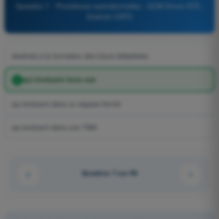
Question 7 - Procédures opérationnelles - QCM Drone STS -
Examen CATS
destinés à la formation des futurs télépilotes
qui évoluent hors vue
qui évoluent dans un espace fermé
qui évoluent dans une TMA
Question 7 sur 96