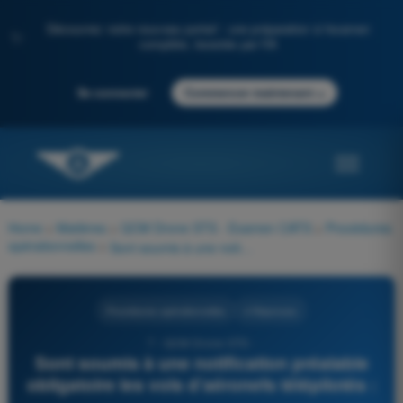
Découvrez notre nouveau portail : une préparation à l'examen
✨
complète, boostée par l'IA
→
Se connecter
Commencer maintenant
Home
>
Matières
>
QCM Drone STS - Examen CATS
>
Procédures
opérationnelles
>
Sont soumis à une notification préalable obligatoire les vols d’aéronefs télépilotés :
Procédures opérationnelles
4 Réponses
7 - QCM Drone STS -
Sont soumis à une notification préalable
obligatoire les vols d’aéronefs télépilotés :