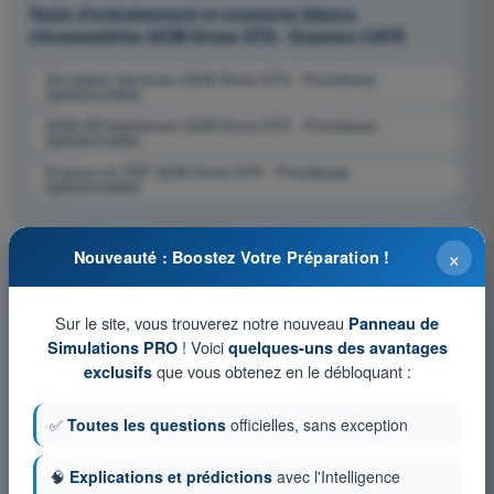
Tests d'entraînement et examens blancs
chronométrés QCM Drone STS - Examen CATS
Simulation d'examen QCM Drone STS - Procédures
opérationnelles
QCM d'Entraînement QCM Drone STS - Procédures
opérationnelles
Examen en PDF QCM Drone STS - Procédures
opérationnelles
×
Nouveauté : Boostez Votre Préparation !
Sur le site, vous trouverez notre nouveau
Panneau de
! Voici
Simulations PRO
quelques-uns des avantages
que vous obtenez en le débloquant :
exclusifs
✅
Toutes les questions
officielles, sans exception
🧠
Explications et prédictions
avec l'Intelligence