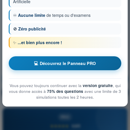
Artificielle
♾️
Aucune limite
de temps ou d'examens
🚫
Zéro publicité
✨
...et bien plus encore !
💻 Découvrez le Panneau PRO
Procédures opérationnelles
S'entraîner !
Vous pouvez toujours continuer avec la
version gratuite
, qui
vous donne accès à
75% des questions
avec une limite de 3
Explication de la question
🔒
PRO
simulations toutes les 2 heures.
PRO
★★★★★
4,6/5